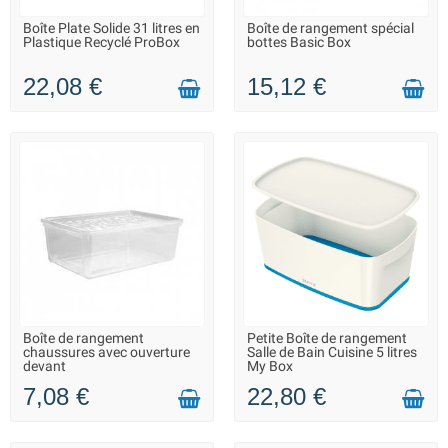
Boîte Plate Solide 31 litres en
Boîte de rangement spécial
LIVRAISON 2 À 3 JOURS
LIVRAISON 2 À 3 JOURS
Plastique Recyclé ProBox
bottes Basic Box
22,08 €
15,12 €
Boîte de rangement
Petite Boîte de rangement
LIVRAISON 2 À 3 JOURS
LIVRAISON 2 À 3 JOURS
chaussures avec ouverture
Salle de Bain Cuisine 5 litres
devant
My Box
7,08 €
22,80 €