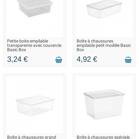
Petite boite empilable
Boîte à chaussures
LIVRAISON 2 À 3 JOURS
LIVRAISON 2 À 3 JOURS
transparente avec couvercle
empilable petit modèle Basic
Basic Box
Box
3,24 €
4,92 €
Boîte à chaussures grand
Boîte à chaussures spéciale
LIVRAISON 2 À 3 JOURS
LIVRAISON 2 À 3 JOURS