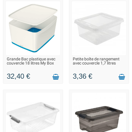
Grande Bac plastique avec
Petite boîte de rangement
LIVRAISON 2 À 3 JOURS
LIVRAISON 2 À 3 JOURS
couvercle 18 litres My Box
avec couvercle 1,7 litres
32,40 €
3,36 €