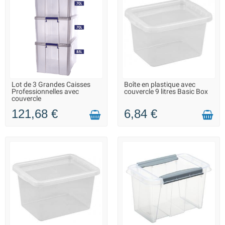
Lot de 3 Grandes Caisses
Boîte en plastique avec
LIVRAISON 2 À 3 JOURS
LIVRAISON 2 À 3 JOURS
Professionnelles avec
couvercle 9 litres Basic Box
couvercle
121,68 €
6,84 €