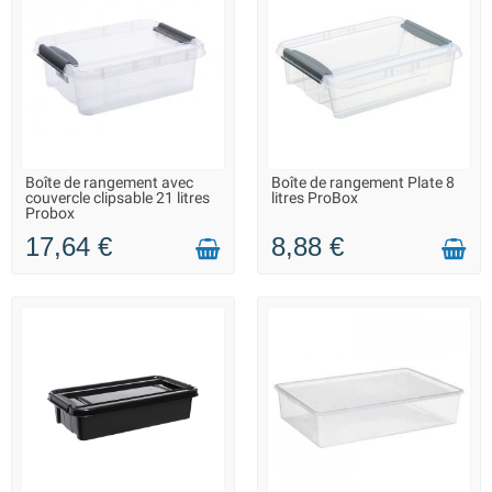
Boîte de rangement avec
Boîte de rangement Plate 8
LIVRAISON 2 À 3 JOURS
LIVRAISON 2 À 3 JOURS
couvercle clipsable 21 litres
litres ProBox
Probox
17,64 €
8,88 €