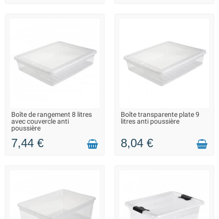
Boîte de rangement 8 litres
Boîte transparente plate 9
LIVRAISON 2 À 3 JOURS
LIVRAISON 2 À 3 JOURS
avec couvercle anti
litres anti poussière
poussière
7,44 €
8,04 €