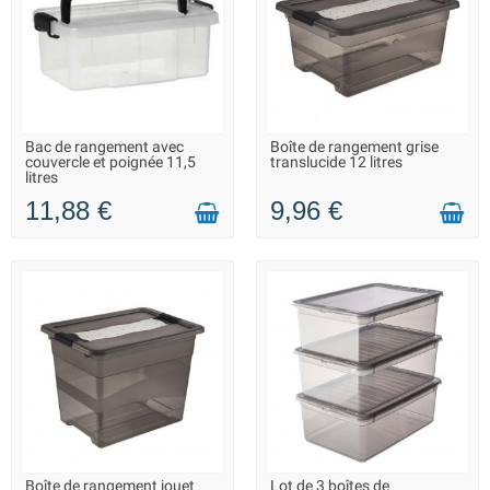
Bac de rangement avec
Boîte de rangement grise
LIVRAISON 2 À 3 JOURS
EN STOCK DANS 7 JOURS -
couvercle et poignée 11,5
translucide 12 litres
VOUS POUVEZ COMMANDER
litres
11,88 €
9,96 €
Boîte de rangement jouet
Lot de 3 boîtes de