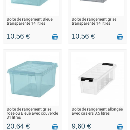
Boîte de rangement Bleue
Boîte de rangement grise
LIVRAISON 2 À 3 JOURS
LIVRAISON 2 À 3 JOURS
transparente 14 litres
transparente 14 litres
10,56 €
10,56 €
Boîte de rangement grise
Boîte de rangement allongée
LIVRAISON 2 À 3 JOURS
LIVRAISON 2 À 3 JOURS
rose ou Bleue avec couvercle
avec casiers 3,5 litres
31 litres
20,64 €
9,60 €