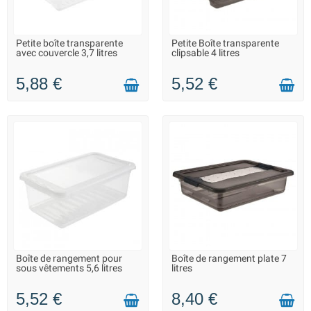
Petite boîte transparente
Petite Boîte transparente
LIVRAISON 2 À 3 JOURS
LIVRAISON 2 À 3 JOURS
avec couvercle 3,7 litres
clipsable 4 litres
5,88 €
5,52 €
Boîte de rangement pour
Boîte de rangement plate 7
LIVRAISON 2 À 3 JOURS
LIVRAISON 2 À 3 JOURS
sous vêtements 5,6 litres
litres
5,52 €
8,40 €