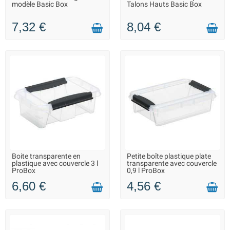
modèle Basic Box
Talons Hauts Basic Box
7,32 €
8,04 €
Boite transparente en
Petite boîte plastique plate
LIVRAISON 2 À 3 JOURS
LIVRAISON 2 À 3 JOURS
plastique avec couvercle 3 l
transparente avec couvercle
ProBox
0,9 l ProBox
6,60 €
4,56 €