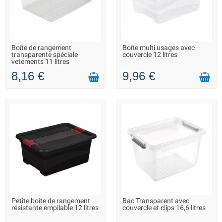
Boîte de rangement
Boîte multi usages avec
EN STOCK DANS 7 JOURS -
EN STOCK DANS 7 JOURS -
transparente spéciale
couvercle 12 litres
VOUS POUVEZ COMMANDER
VOUS POUVEZ COMMANDER
vetements 11 litres
8,16 €
9,96 €
Petite boîte de rangement
Bac Transparent avec
LIVRAISON 2 À 3 JOURS
LIVRAISON 2 À 3 JOURS
résistante empilable 12 litres
couvercle et clips 16,6 litres