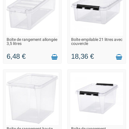
Boîte de rangement allongée
Boîte empilable 21 litres avec
LIVRAISON 2 À 3 JOURS
LIVRAISON 2 À 3 JOURS
3,5 litres
couvercle
6,48 €
18,36 €
Boîte de rangement haute
Boîte de rangement