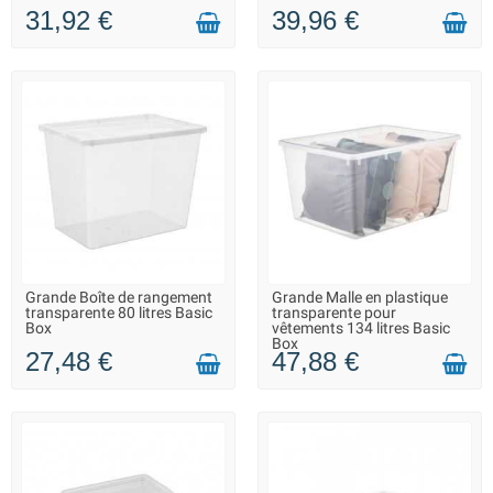
31,92 €
39,96 €
Grande Boîte de rangement
Grande Malle en plastique
LIVRAISON 2 À 3 JOURS
EN STOCK DANS 10 JOURS -
transparente 80 litres Basic
transparente pour
VOUS POUVEZ COMMANDER
Box
vêtements 134 litres Basic
Box
27,48 €
47,88 €