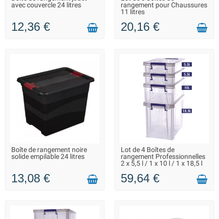
LIVRAISON 2 À 3 JOURS
EN STOCK DANS 7 JOURS -
avec couvercle 24 litres
rangement pour Chaussures
VOUS POUVEZ COMMANDER
11 litres
12,36 €
20,16 €
Boîte de rangement noire
Lot de 4 Boîtes de
LIVRAISON 2 À 3 JOURS
LIVRAISON 2 À 3 JOURS
solide empilable 24 litres
rangement Professionnelles
2 x 5,5 l / 1 x 10 l / 1 x 18,5 l
13,08 €
59,64 €