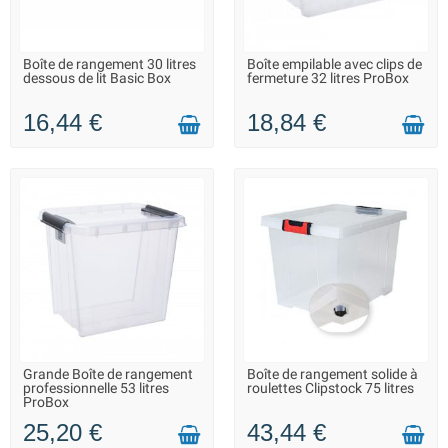
Boîte de rangement 30 litres
Boîte empilable avec clips de
LIVRAISON 2 À 3 JOURS
LIVRAISON 2 À 3 JOURS
dessous de lit Basic Box
fermeture 32 litres ProBox
16,44 €
18,84 €
Grande Boîte de rangement
Boîte de rangement solide à
LIVRAISON 2 À 3 JOURS
LIVRAISON 2 À 3 JOURS
professionnelle 53 litres
roulettes Clipstock 75 litres
ProBox
25,20 €
43,44 €