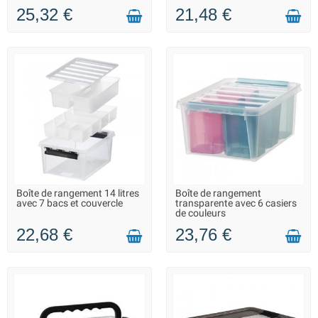
25,32 €
21,48 €
Boîte de rangement 14 litres
Boîte de rangement
LIVRAISON 2 À 3 JOURS
LIVRAISON 2 À 3 JOURS
avec 7 bacs et couvercle
transparente avec 6 casiers
de couleurs
22,68 €
23,76 €