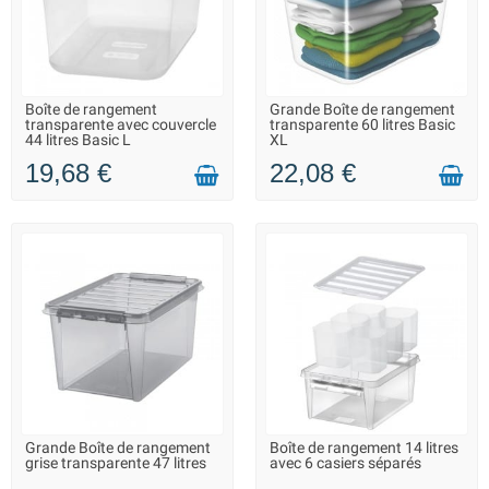
Boîte de rangement
Grande Boîte de rangement
LIVRAISON 2 À 3 JOURS
LIVRAISON 2 À 3 JOURS
transparente avec couvercle
transparente 60 litres Basic
44 litres Basic L
XL
19,68 €
22,08 €
Grande Boîte de rangement
Boîte de rangement 14 litres
LIVRAISON 2 À 3 JOURS
EN STOCK DANS 10 JOURS -
grise transparente 47 litres
avec 6 casiers séparés
VOUS POUVEZ COMMANDER