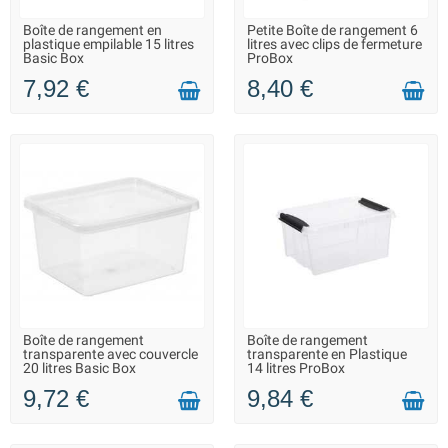
Boîte de rangement en
Petite Boîte de rangement 6
LIVRAISON 2 À 3 JOURS
LIVRAISON 2 À 3 JOURS
plastique empilable 15 litres
litres avec clips de fermeture
Basic Box
ProBox
7,92 €
8,40 €
Boîte de rangement
Boîte de rangement
LIVRAISON 2 À 3 JOURS
LIVRAISON 2 À 3 JOURS
transparente avec couvercle
transparente en Plastique
20 litres Basic Box
14 litres ProBox
9,72 €
9,84 €