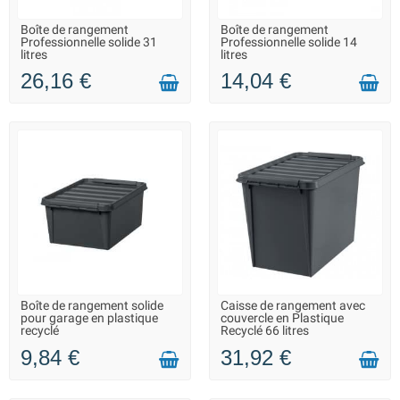
Boîte de rangement
Boîte de rangement
LIVRAISON 2 À 3 JOURS
LIVRAISON 2 À 3 JOURS
Professionnelle solide 31
Professionnelle solide 14
litres
litres
26,16 €
14,04 €
Boîte de rangement solide
Caisse de rangement avec
LIVRAISON 2 À 3 JOURS
EN STOCK DANS 10 JOURS -
pour garage en plastique
couvercle en Plastique
VOUS POUVEZ COMMANDER
recyclé
Recyclé 66 litres
9,84 €
31,92 €