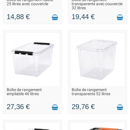
EN STOCK DANS 15 JOURS -
LIVRAISON 2 À 3 JOURS
25 litres avec couvercle
transparente avec couvercle
VOUS POUVEZ COMMANDER
32 litres
14,88 €
19,44 €
Boîte de rangement
Boîte de rangement
EN STOCK DANS 10 JOURS -
LIVRAISON 2 À 3 JOURS
empilable 46 litres
transparente 52 litres
VOUS POUVEZ COMMANDER
27,36 €
29,76 €