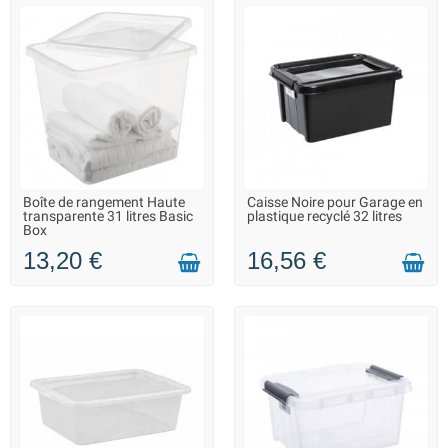
Boîte de rangement Haute
Caisse Noire pour Garage en
LIVRAISON 2 À 3 JOURS
LIVRAISON 2 À 3 JOURS
transparente 31 litres Basic
plastique recyclé 32 litres
Box
13,20 €
16,56 €