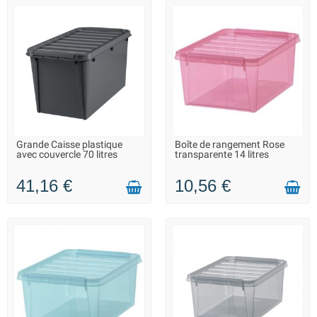
Grande Caisse plastique
Boîte de rangement Rose
LIVRAISON 2 À 3 JOURS
LIVRAISON 2 À 3 JOURS
avec couvercle 70 litres
transparente 14 litres
41,16 €
10,56 €