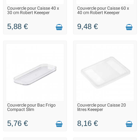
Couvercle pour Caisse 40 x
Couvercle pour Caisse 60 x
LIVRAISON 2 À 3 JOURS
LIVRAISON 2 À 3 JOURS
30 cm Robert Keeeper
40 cm Robert Keeeper
5,88 €
9,48 €
Couvercle pour Bac Frigo
Couvercle pour Caisse 20
LIVRAISON 2 À 3 JOURS
LIVRAISON 2 À 3 JOURS
Compact Slim
litres Keeeper
5,76 €
8,16 €