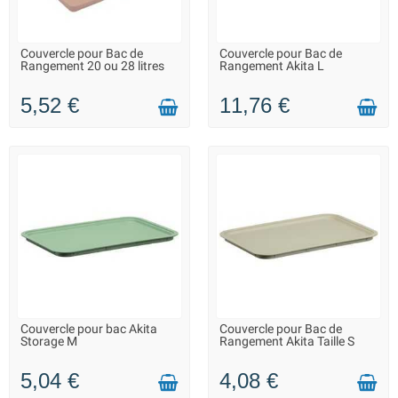
Couvercle pour Bac de
Couvercle pour Bac de
LIVRAISON 2 À 3 JOURS
LIVRAISON 2 À 3 JOURS
Rangement 20 ou 28 litres
Rangement Akita L
5,52 €
11,76 €
Couvercle pour bac Akita
Couvercle pour Bac de
LIVRAISON 2 À 3 JOURS
LIVRAISON 2 À 3 JOURS
Storage M
Rangement Akita Taille S
5,04 €
4,08 €