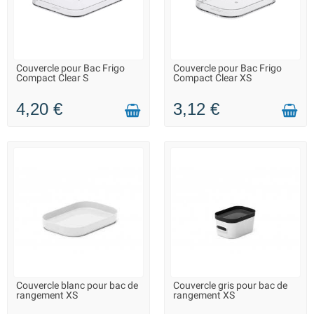
Couvercle pour Bac Frigo
Couvercle pour Bac Frigo
LIVRAISON 2 À 3 JOURS
LIVRAISON 2 À 3 JOURS
Compact Clear S
Compact Clear XS
4,20 €
3,12 €
Couvercle blanc pour bac de
Couvercle gris pour bac de
LIVRAISON 2 À 3 JOURS
LIVRAISON 2 À 3 JOURS
rangement XS
rangement XS