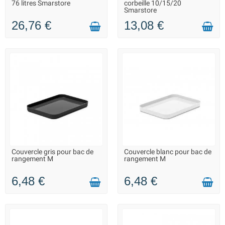
76 litres Smarstore
corbeille 10/15/20
Smarstore
26,76 €
13,08 €
Couvercle gris pour bac de
Couvercle blanc pour bac de
LIVRAISON 2 À 3 JOURS
EN STOCK DANS 10 JOURS -
rangement M
rangement M
VOUS POUVEZ COMMANDER
6,48 €
6,48 €