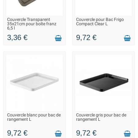
Couvercle Transparent
Couvercle pour Bac Frigo
LIVRAISON 2 À 3 JOURS
LIVRAISON 2 À 3 JOURS
35x21cm pour boîte franz
Compact Clear L
6,5 l
3,36 €
9,72 €
Couvercle blanc pour bac de
Couvercle gris pour bac de
LIVRAISON 2 À 3 JOURS
LIVRAISON 2 À 3 JOURS
rangement L
rangement L
9,72 €
9,72 €