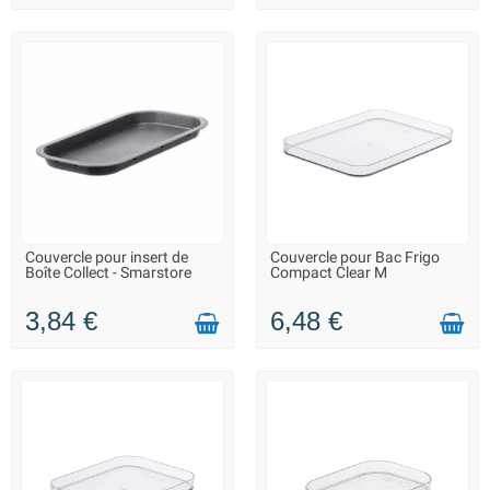
Couvercle pour insert de
Couvercle pour Bac Frigo
LIVRAISON 2 À 3 JOURS
LIVRAISON 2 À 3 JOURS
Boîte Collect - Smarstore
Compact Clear M
3,84 €
6,48 €