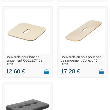
Couvercle pour bac de
Couvercle en bois pour bac
LIVRAISON 2 À 3 JOURS
LIVRAISON 2 À 3 JOURS
rangement COLLECT 53
de rangement Collect 46
litres
litres
12,60 €
17,28 €