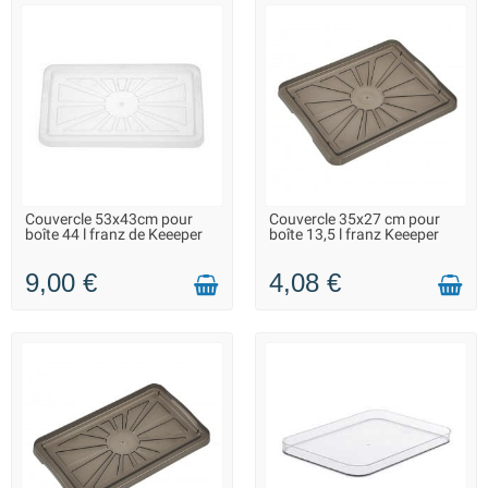
Couvercle 53x43cm pour
Couvercle 35x27 cm pour
LIVRAISON 2 À 3 JOURS
LIVRAISON 2 À 3 JOURS
boîte 44 l franz de Keeeper
boîte 13,5 l franz Keeeper
9,00 €
4,08 €