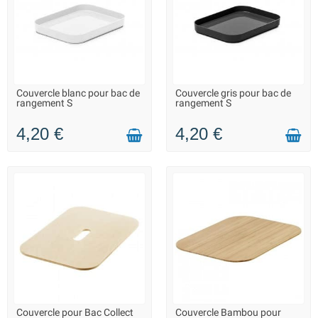
Couvercle blanc pour bac de
Couvercle gris pour bac de
LIVRAISON 2 À 3 JOURS
LIVRAISON 2 À 3 JOURS
rangement S
rangement S
4,20 €
4,20 €
Couvercle pour Bac Collect
Couvercle Bambou pour
LIVRAISON 2 À 3 JOURS
LIVRAISON 2 À 3 JOURS