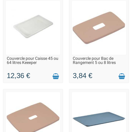
Couvercle pour Caisse 45 ou
Couvercle pour Bac de
LIVRAISON 2 À 3 JOURS
LIVRAISON 2 À 3 JOURS
64 litres Keeeper
Rangement 5 ou 8 litres
12,36 €
3,84 €