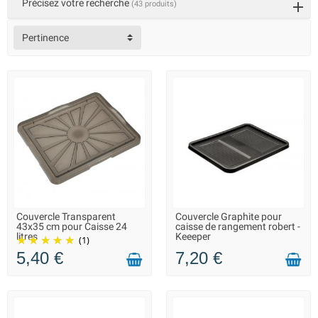
Précisez votre recherche
(43 produits)
Pertinence
Couvercle Transparent
Couvercle Graphite pour
EN STOCK DANS 10 JOURS -
EN STOCK DANS 10 JOURS -
43x35 cm pour Caisse 24
caisse de rangement robert -
VOUS POUVEZ COMMANDER
VOUS POUVEZ COMMANDER
litres
Keeeper
(1)
5,40 €
7,20 €