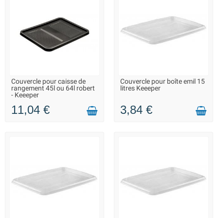
Couvercle pour caisse de
Couvercle pour boîte emil 15
LIVRAISON 2 À 3 JOURS
LIVRAISON 2 À 3 JOURS
rangement 45l ou 64l robert
litres Keeeper
- Keeeper
11,04 €
3,84 €