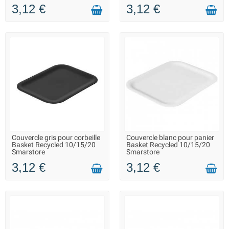
3,12 €
3,12 €
Couvercle gris pour corbeille
Couvercle blanc pour panier
LIVRAISON 2 À 3 JOURS
LIVRAISON 2 À 3 JOURS
Basket Recycled 10/15/20
Basket Recycled 10/15/20
Smarstore
Smarstore
3,12 €
3,12 €