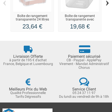
‹
›
Boîte de rangement
Boîte de rangement
transparente 24 litres
transparente avec
avec couvercle papillon
couvercle 44 litres Basic
co
23,64 €
19,68 €
et poignées
L
Livraison Offerte
Paiement sécurisé
à partir de 195 € d'achat
CB - Paypal - ApplePay
France, Belgique et Luxembourg
Virement - Mandat Administratif
Chorus
Meilleurs Prix du Web
Service Client
Qualité Professionnelle
05 24 37 11 97
Tarifs Dégressifs
Du lundi au vendredi de 9h à 18h