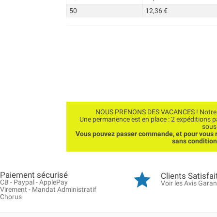
50
12,36 €
NOUS PRENONS DES VACANCES ! Notre bo
Une permanence est en place : 2 expéditions 
sous
Vous pouvez passer commande, et pour vous r
sans conditio
Paiement sécurisé
Clients Satisfai
CB - Paypal - ApplePay
Voir les Avis Garan
Virement - Mandat Administratif
Chorus