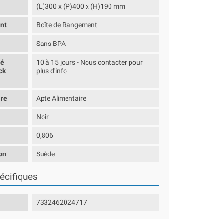
(L)300 x (P)400 x (H)190 mm
nt
Boîte de Rangement
Sans BPA
té
10 à 15 jours - Nous contacter pour
ck
plus d'info
ire
Apte Alimentaire
Noir
0,806
on
Suède
écifiques
7332462024717