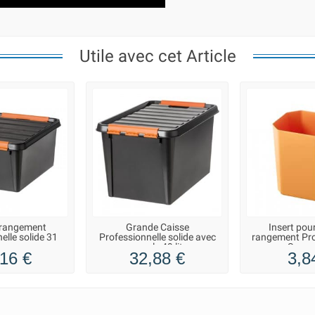
Utile avec cet Article
 rangement
Grande Caisse
Insert pour
elle solide 31
Professionnelle solide avec
rangement Pro 
itres
couvercle 49 litres
Smars
16 €
32,88 €
3,8