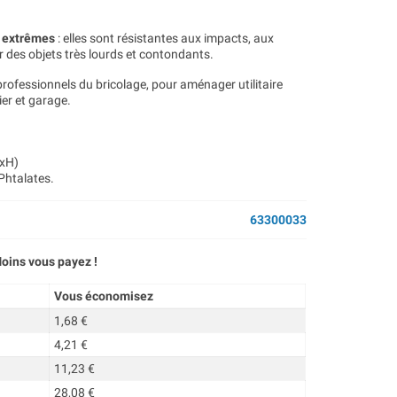
s extrêmes
: elles sont résistantes aux impacts, aux
r des objets très lourds et contondants.
professionnels du bricolage, pour aménager utilitaire
ier et garage.
LxH)
Phtalates.
63300033
oins vous payez !
Vous économisez
1,68 €
4,21 €
11,23 €
28,08 €