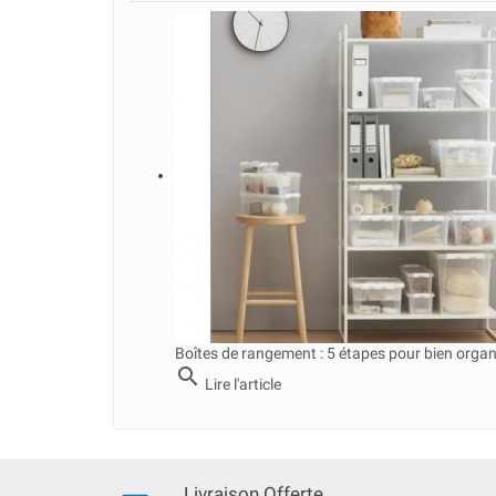
Boîtes de rangement : 5 étapes pour bien organ
search
Lire l'article
Livraison Offerte