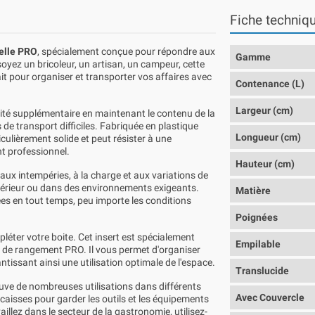
Fiche techniq
elle PRO
, spécialement conçue pour répondre aux
Gamme
oyez un bricoleur, un artisan, un campeur, cette
it pour organiser et transporter vos affaires avec
Contenance (L)
Largeur (cm)
rité supplémentaire en maintenant le contenu de la
e transport difficiles. Fabriquée en plastique
Longueur (cm)
iculièrement solide et peut résister à une
nt professionnel.
Hauteur (cm)
ux intempéries, à la charge et aux variations de
extérieur ou dans des environnements exigeants.
Matière
es en tout temps, peu importe les conditions
Poignées
éter votre boite. Cet insert est spécialement
Empilable
 de rangement PRO. Il vous permet d'organiser
antissant ainsi une utilisation optimale de l'espace.
Translucide
uve de nombreuses utilisations dans différents
Avec Couvercle
caisses pour garder les outils et les équipements
illez dans le secteur de la gastronomie, utilisez-