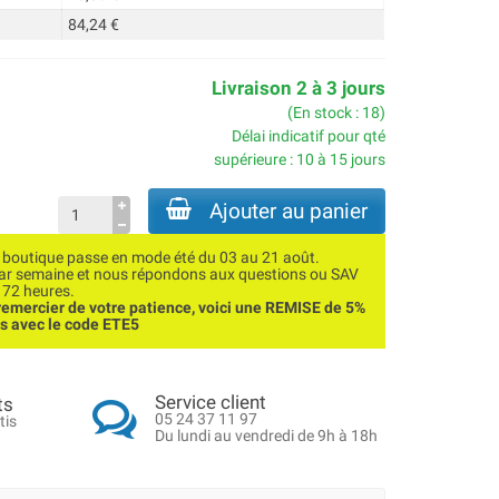
84,24 €
Livraison 2 à 3 jours
(En stock : 18)
Délai indicatif pour qté
supérieure : 10 à 15 jours
Ajouter au panier
utique passe en mode été du 03 au 21 août.
par semaine et nous répondons aux questions ou SAV
 72 heures.
emercier de votre patience, voici une REMISE de 5%
ns avec le code ETE5
Service client
ts
05 24 37 11 97
tis
Du lundi au vendredi de 9h à 18h