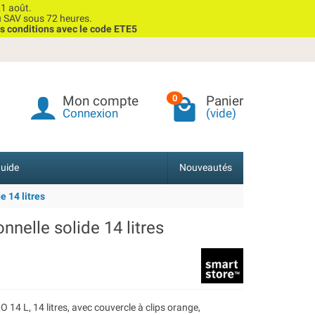
1 août.
u SAV sous 72 heures.
s conditions avec le code ETE5
Mon compte
Panier
0
Connexion
(vide)
uide
Nouveautés
 14 litres
nelle solide 14 litres
 14 L, 14 litres, avec couvercle à clips orange,