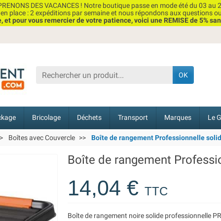
RENONS DES VACANCES ! Notre boutique passe en mode été du 03 au 2
n place : 2 expéditions par semaine et nous répondons aux questions o
et pour vous remercier de votre patience, voici une REMISE de 5% san
OK
ckage
Bricolage
Déchets
Transport
Marques
Le G
Boîtes avec Couvercle
Boîte de rangement Professionnelle solide
Boîte de rangement Profession
14,04 €
TTC
Boîte de rangement noire solide professionnelle PRO