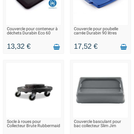
Couvercle pour conteneur à
Couvercle pour poubelle
LIVRAISON 2 À 3 JOURS
SUR COMMANDE - LIVRAISON
déchets Durabin Eco 60
carrée Durabin 90 litres
SOUS 10 JOURS
13,32 €
17,52 €
Socle à roues pour
Couvercle basculant pour
EN STOCK DANS 7 JOURS -
LIVRAISON 2 À 3 JOURS
Collecteur Brute Rubbermaid
bac collecteur Slim Jim
VOUS POUVEZ COMMANDER