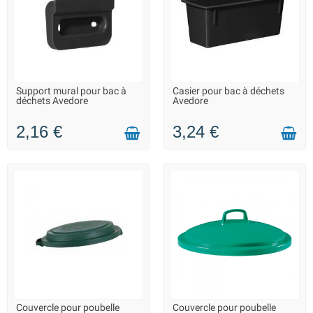
Support mural pour bac à
Casier pour bac à déchets
LIVRAISON 2 À 3 JOURS
LIVRAISON 2 À 3 JOURS
déchets Avedore
Avedore
2,16 €
3,24 €
Couvercle pour poubelle
Couvercle pour poubelle
LIVRAISON 2 À 3 JOURS
EN STOCK - REPRISE DES