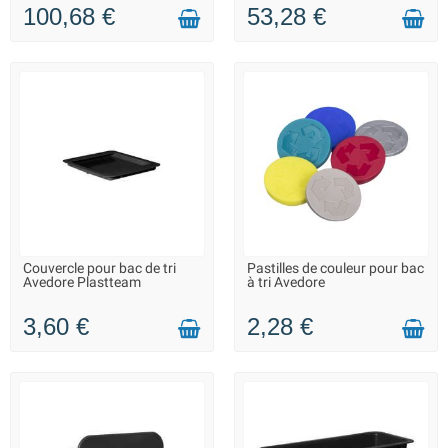
100,68 €
53,28 €
Couvercle pour bac de tri
Pastilles de couleur pour bac
LIVRAISON 2 À 3 JOURS
LIVRAISON 2 À 3 JOURS
Avedore Plastteam
à tri Avedore
3,60 €
2,28 €