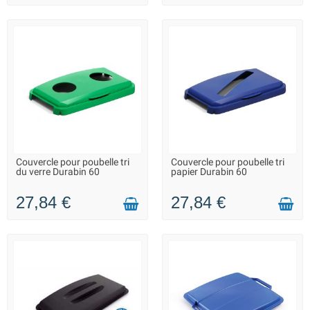
Couvercle pour poubelle tri
Couvercle pour poubelle tri
SUR COMMANDE - LIVRAISON
SUR COMMANDE - LIVRAISON
du verre Durabin 60
papier Durabin 60
SOUS 10 JOURS
SOUS 10 JOURS
27,84 €
27,84 €