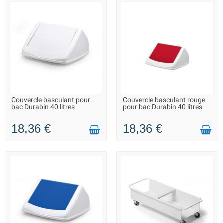
Couvercle basculant pour
Couvercle basculant rouge
LIVRAISON 2 À 3 JOURS
SUR COMMANDE - LIVRAISON
bac Durabin 40 litres
pour bac Durabin 40 litres
SOUS 15 JOURS
18,36 €
18,36 €