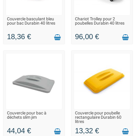
Couvercle basculant bleu
Chariot Trolley pour 2
SUR COMMANDE - LIVRAISON
SUR COMMANDE - LIVRAISON
pour bac Durabin 40 litres
poubelles Durabin 40 litres
SOUS 10 JOURS
SOUS 15 JOURS
18,36 €
96,00 €
Couvercle pour bac à
Couvercle pour poubelle
LIVRAISON 2 À 3 JOURS
LIVRAISON 2 À 3 JOURS
déchets slim jim
rectangulaire Durabin 60
litres
44,04 €
13,32 €