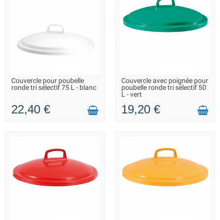
Couvercle pour poubelle
Couvercle avec poignée pour
EN STOCK - REPRISE DES
EN STOCK - REPRISE DES
ronde tri sélectif 75 L - blanc
poubelle ronde tri sélectif 50
EXPÉDITIONS À PARTIR DU 20
EXPÉDITIONS À PARTIR DU 20
L - vert
AOÛT
AOÛT
22,40 €
19,20 €