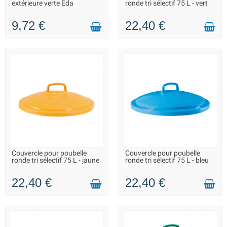
extérieure verte Eda
ronde tri sélectif 75 L - vert
EXPÉDITIONS À PARTIR DU 20
AOÛT
9,72 €
22,40 €
Couvercle pour poubelle
Couvercle pour poubelle
EN STOCK - REPRISE DES
EN STOCK - REPRISE DES
ronde tri sélectif 75 L - jaune
ronde tri sélectif 75 L - bleu
EXPÉDITIONS À PARTIR DU 20
EXPÉDITIONS À PARTIR DU 20
AOÛT
AOÛT
22,40 €
22,40 €