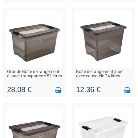
Grande Boîte de rangement
Boîte de rangement jouet
EN STOCK DANS 10 JOURS -
LIVRAISON 2 À 3 JOURS
à jouet transparente 52 litres
avec couvercle 24 litres
VOUS POUVEZ COMMANDER
28,08 €
12,36 €