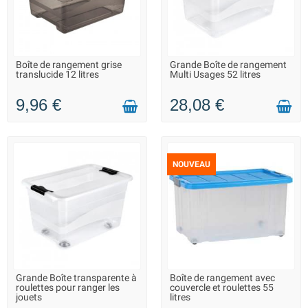
Boîte de rangement grise
Grande Boîte de rangement
EN STOCK DANS 7 JOURS -
EN STOCK DANS 7 JOURS -
translucide 12 litres
Multi Usages 52 litres
VOUS POUVEZ COMMANDER
VOUS POUVEZ COMMANDER
9,96 €
28,08 €
NOUVEAU
Grande Boîte transparente à
Boîte de rangement avec
LIVRAISON 2 À 3 JOURS
LIVRAISON 2 À 3 JOURS
roulettes pour ranger les
couvercle et roulettes 55
jouets
litres