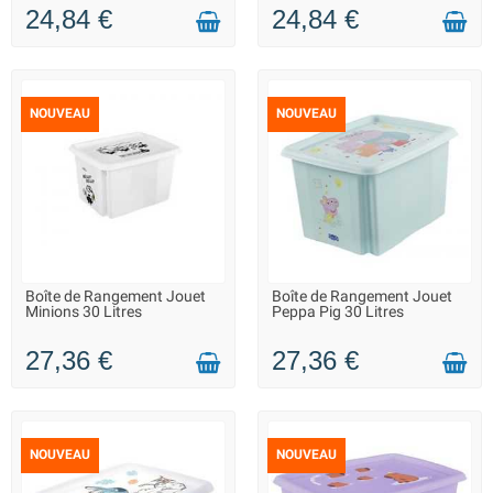
24,84 €
24,84 €
NOUVEAU
NOUVEAU
Boîte de Rangement Jouet
Boîte de Rangement Jouet
LIVRAISON 2 À 3 JOURS
LIVRAISON 2 À 3 JOURS
Minions 30 Litres
Peppa Pig 30 Litres
27,36 €
27,36 €
NOUVEAU
NOUVEAU