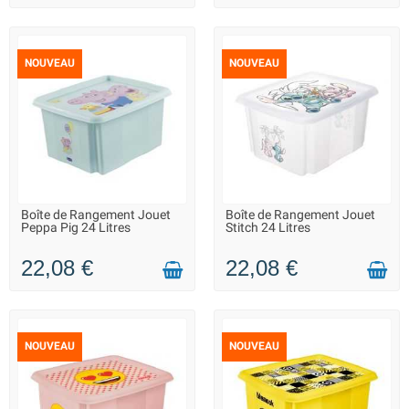
NOUVEAU
NOUVEAU
Boîte de Rangement Jouet
Boîte de Rangement Jouet
LIVRAISON 2 À 3 JOURS
LIVRAISON 2 À 3 JOURS
Peppa Pig 24 Litres
Stitch 24 Litres
22,08 €
22,08 €
NOUVEAU
NOUVEAU