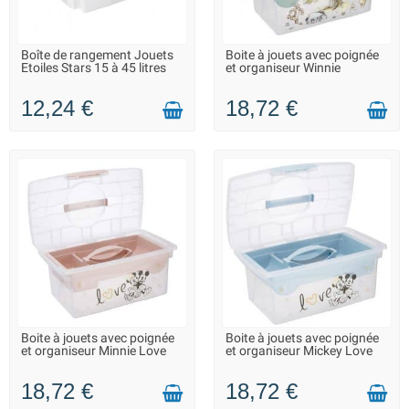
Boîte de rangement Jouets
Boite à jouets avec poignée
LIVRAISON 2 À 3 JOURS
EN STOCK DANS 20 JOURS -
Etoiles Stars 15 à 45 litres
et organiseur Winnie
VOUS POUVEZ COMMANDER
12,24 €
18,72 €
Boite à jouets avec poignée
Boite à jouets avec poignée
LIVRAISON 2 À 3 JOURS
LIVRAISON 2 À 3 JOURS
et organiseur Minnie Love
et organiseur Mickey Love
18,72 €
18,72 €