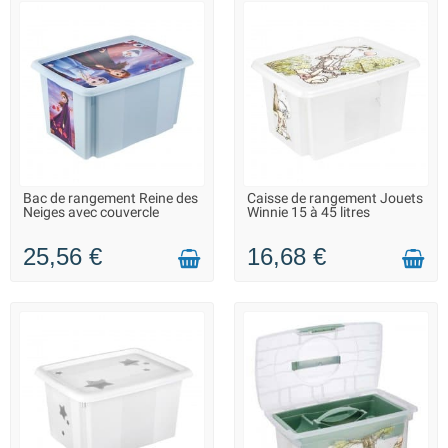
Bac de rangement Reine des
Caisse de rangement Jouets
LIVRAISON 2 À 3 JOURS
LIVRAISON 2 À 3 JOURS
Neiges avec couvercle
Winnie 15 à 45 litres
25,56 €
16,68 €