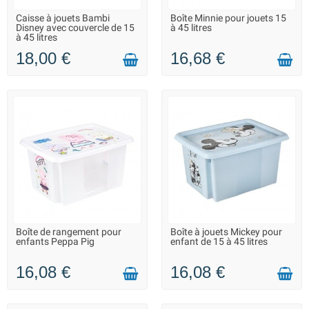
Caisse à jouets Bambi
Boîte Minnie pour jouets 15
LIVRAISON 2 À 3 JOURS
LIVRAISON 2 À 3 JOURS
Disney avec couvercle de 15
à 45 litres
à 45 litres
18,00 €
16,68 €
Boîte de rangement pour
Boîte à jouets Mickey pour
LIVRAISON 2 À 3 JOURS
LIVRAISON 2 À 3 JOURS
enfants Peppa Pig
enfant de 15 à 45 litres
16,08 €
16,08 €