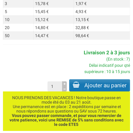
3
15,78 €
1,97 €
5
15,45 €
4,93 €
10
15,12 €
13,15 €
20
14,80 €
32,88 €
50
14,47 €
98,64 €
Livraison 2 à 3 jours
(En stock : 7)
Délai indicatif pour qté
supérieure : 10 à 15 jours
Ajouter au panier
NOUS PRENONS DES VACANCES ! Notre boutique passe en
mode été du 03 au 21 août.
Une permanence est en place : 2 expéditions par semaine et
nous répondons aux questions ou SAV sous 72 heures.
Vous pouvez passer commande, et pour vous remercier de
votre patience, voici une REMISE de 5% sans conditions avec
le code ETE5