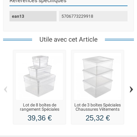
Références spécifiques
ean13
5706773229918
Utile avec cet Article
‹
›
Lot de 8 boîtes de
Lot de 3 boîtes Spéciales
rangement Spéciales
Chaussures Vêtements
sp
Chaussures ou
39,36 €
25,32 €
Vêtements