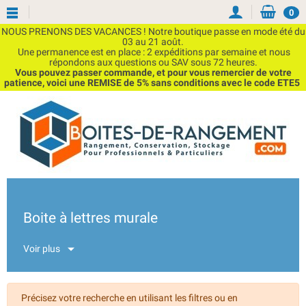
0
NOUS PRENONS DES VACANCES ! Notre boutique passe en mode été du
03 au 21 août.
Une permanence est en place : 2 expéditions par semaine et nous
répondons aux questions ou SAV sous 72 heures.
Vous pouvez passer commande, et pour vous remercier de votre
patience, voici une REMISE de 5% sans conditions avec le code ETE5
Boite à lettres murale
Voir plus
Précisez votre recherche en utilisant les filtres ou en