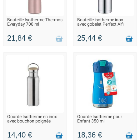
Bouteille Isotherme Thermos
Bouteille isotherme inox
LIVRAISON 2 À 3 JOURS
LIVRAISON 2 À 3 JOURS
Everyday 700 ml
avec gobelet Perfect Alfi
21,84 €
25,44 €
Gourde Isotherme en inox
Gourde Isotherme pour
LIVRAISON 2 À 3 JOURS
FIN DE SÉRIE : QUANTITÉ
avec bouchon poignée
Enfant 350 ml
MAX. DISPONIBLE
14,40 €
18,36 €