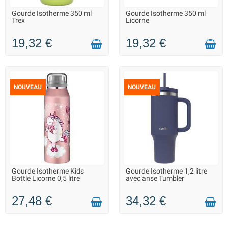
Gourde Isotherme 350 ml
Gourde Isotherme 350 ml
LIVRAISON 2 À 3 JOURS
LIVRAISON 2 À 3 JOURS
Trex
Licorne
19,32 €
19,32 €
NOUVEAU
NOUVEAU
Gourde Isotherme Kids
Gourde Isotherme 1,2 litre
LIVRAISON 2 À 3 JOURS
LIVRAISON 2 À 3 JOURS
Bottle Licorne 0,5 litre
avec anse Tumbler
27,48 €
34,32 €