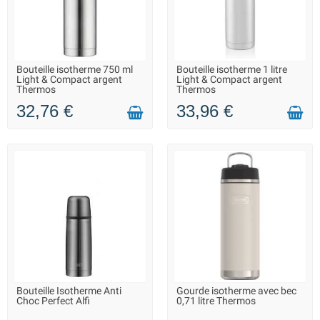
Bouteille isotherme 750 ml
Bouteille isotherme 1 litre
LIVRAISON 2 À 3 JOURS
LIVRAISON 2 À 3 JOURS
Light & Compact argent
Light & Compact argent
Thermos
Thermos
32,76 €
33,96 €
Bouteille Isotherme Anti
Gourde isotherme avec bec
LIVRAISON 2 À 3 JOURS
LIVRAISON 2 À 3 JOURS
Choc Perfect Alfi
0,71 litre Thermos