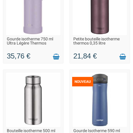
Gourde isotherme 750 ml
Petite bouteille isotherme
LIVRAISON 2 À 3 JOURS
LIVRAISON 2 À 3 JOURS
Ultra Légère Thermos
thermos 0,35 litre
35,76 €
21,84 €
NOUVEAU
Bouteille isotherme 500 ml
Gourde Isotherme 590 ml
LIVRAISON 2 À 3 JOURS
LIVRAISON 2 À 3 JOURS