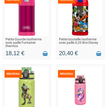
Petite Gourde Isotherme
Petite bouteille Isotherme
LIVRAISON 2 À 3 JOURS
LIVRAISON 2 À 3 JOURS
avec paille Funtainer
avec paille 0,35 litre Disney
thermos
18,12 €
20,40 €
NOUVEAU
NOUVEAU