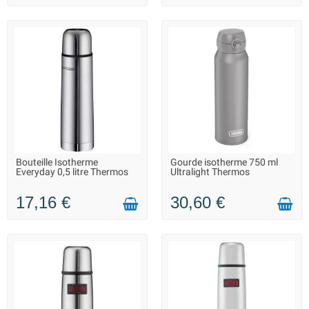
Bouteille Isotherme
Gourde isotherme 750 ml
LIVRAISON 2 À 3 JOURS
LIVRAISON 2 À 3 JOURS
Everyday 0,5 litre Thermos
Ultralight Thermos
17,16 €
30,60 €