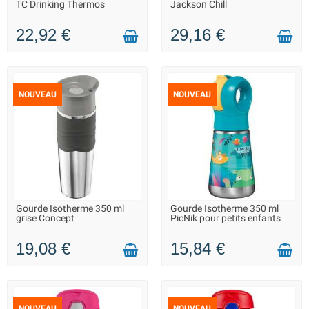
TC Drinking Thermos
Jackson Chill
22,92 €
29,16 €
NOUVEAU
NOUVEAU
Gourde Isotherme 350 ml
Gourde Isotherme 350 ml
LIVRAISON 2 À 3 JOURS
LIVRAISON 2 À 3 JOURS
grise Concept
PicNik pour petits enfants
19,08 €
15,84 €
NOUVEAU
NOUVEAU