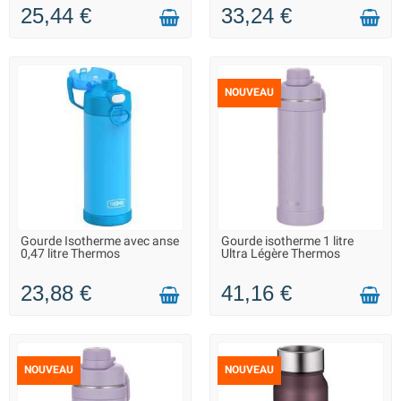
25,44 €
33,24 €
NOUVEAU
Gourde Isotherme avec anse
Gourde isotherme 1 litre
LIVRAISON 2 À 3 JOURS
LIVRAISON 2 À 3 JOURS
0,47 litre Thermos
Ultra Légère Thermos
23,88 €
41,16 €
NOUVEAU
NOUVEAU