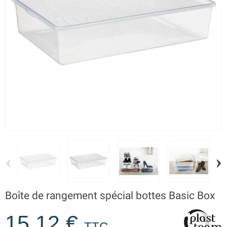
‹
›
Boîte de rangement spécial bottes Basic Box
15,12 €
TTC