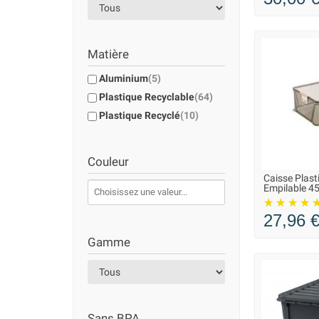
Matière
Aluminium
(5)
Plastique Recyclable
(64)
Plastique Recyclé
(10)
Couleur
Caisse Plast
LIVRAISO
Empilable 45 
27,96 
Gamme
Sans BPA