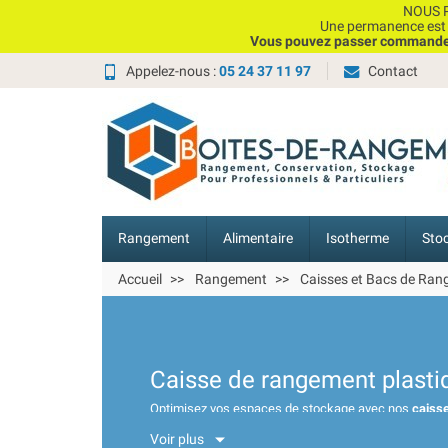
Choisissez une valeur...
NOUS P
Une permanence est e
Vous pouvez passer commande, 
Appelez-nous :
05 24 37 11 97
Contact
Rangement
Alimentaire
Isotherme
Sto
Accueil
Rangement
Caisses et Bacs de Ra
Caisse de rangement plasti
Optimisez vos espaces de stockage avec nos
caiss
fabriquées en polypropylène ou en plastique recyclé,
Voir plus