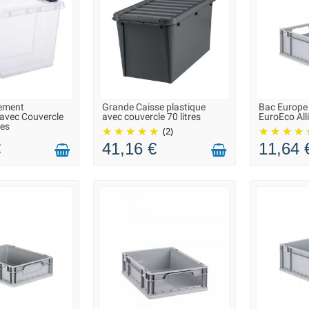
ement
Grande Caisse plastique
Bac Europe
N 2 À 3 JOURS
LIVRAISON 2 À 3 JOURS
LIVRAIS
 avec Couvercle
avec couvercle 70 litres
EuroEco Alli
res
(2)
€
41,16 €
11,64 