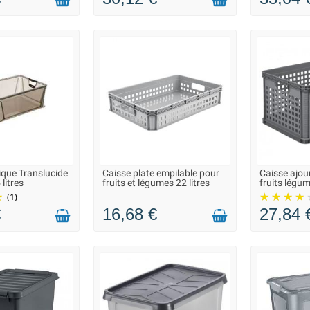
ique Translucide
Caisse plate empilable pour
Caisse ajou
N 2 À 3 JOURS
LIVRAISON 2 À 3 JOURS
LIVRAIS
litres
fruits et légumes 22 litres
fruits légum
(1)
€
16,68 €
27,84 