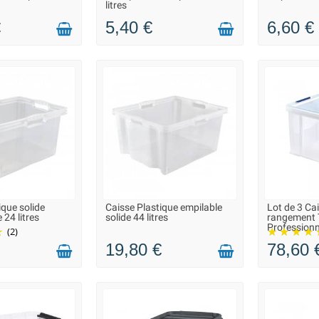
litres
€
5,40 €
6,60 €
ique solide
Caisse Plastique empilable
Lot de 3 Ca
N 2 À 3 JOURS
LIVRAISON 2 À 3 JOURS
LIVRAIS
 24 litres
solide 44 litres
rangement 
Professionne
(2)
19,80 €
78,60 