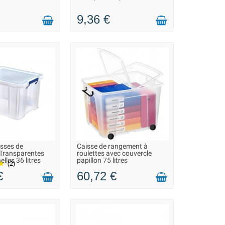
9,36 €
isses de
Caisse de rangement à
ON 2 À 3 JOURS
LIVRAISON 2 À 3 JOURS
Transparentes
roulettes avec couvercle
lles 36 litres
papillon 75 litres
(2)
€
60,72 €