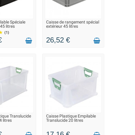
longée au soleil pour préserver la couleur du
lable Spéciale
Caisse de rangement spécial
ON 2 À 3 JOURS
EN STOCK DANS 10 JOURS -
45 litres
extérieur 45 litres
VOUS POUVEZ COMMANDER
(1)
 exactement pour cet usage.
€
26,52 €
tique Translucide
Caisse Plastique Empilable
DANS 10 JOURS -
LIVRAISON 2 À 3 JOURS
 litres
Translucide 20 litres
VEZ COMMANDER
€
17,16 €