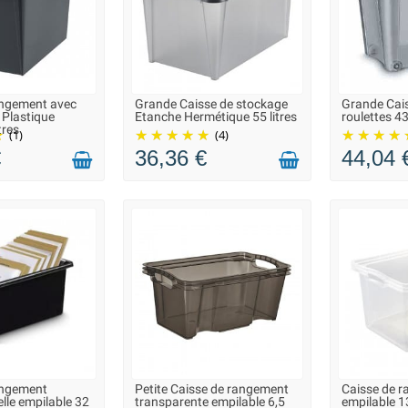
angement avec
Grande Caisse de stockage
Grande Cais
ANS 10 JOURS -
EN STOCK DANS 10 JOURS -
LIVRAIS
 Plastique
Etanche Hermétique 55 litres
roulettes 43
VEZ COMMANDER
VOUS POUVEZ COMMANDER
tres
(1)
(4)
€
36,36 €
44,04 
angement
Petite Caisse de rangement
Caisse de r
N 2 À 3 JOURS
LIVRAISON 2 À 3 JOURS
LIVRAIS
lle empilable 32
transparente empilable 6,5
empilable 13