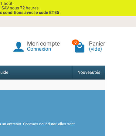
1 août.
u SAV sous 72 heures.
s conditions avec le code ETE5
Mon compte
Panier
0
Connexion
(vide)
uide
Nouveautés
u un entrepôt. Conçues pour durer, elles sont