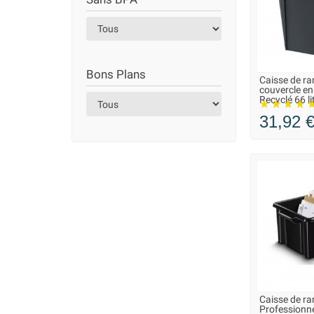
Bons Plans
Caisse de r
EN STOCK D
couvercle en
VOUS POU
Recyclé 66 li
31,92 
Caisse de r
LIVRAISO
Professionne