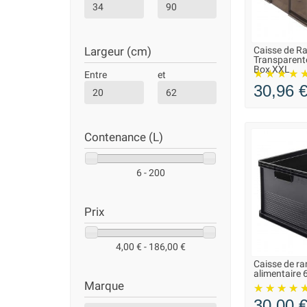
parfaite.
Peut-on les utiliser en extérieur ?
Oui, nos caisses en polypropylène supportent l
Caisse de R
Largeur (cm)
plastique recyclé.
LIVRAISO
Transparente
Box XXL
Existe-t-il des formats adaptés aux petits es
Entre
et
Oui, les modèles bas et longs sont parfaits po
30,96 
Contenance (L)
6 - 200
Prix
4,00 € - 186,00 €
Caisse de r
LIVRAISO
alimentaire 6
Marque
30,00 