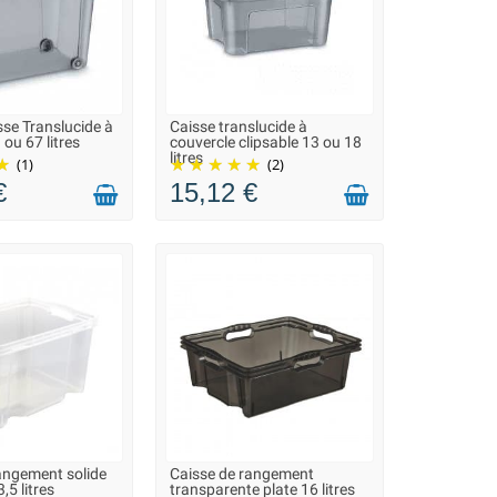
se Translucide à
Caisse translucide à
ON 2 À 3 JOURS
LIVRAISON 2 À 3 JOURS
 ou 67 litres
couvercle clipsable 13 ou 18
litres
(1)
(2)
€
15,12 €
angement solide
Caisse de rangement
ON 2 À 3 JOURS
LIVRAISON 2 À 3 JOURS
,5 litres
transparente plate 16 litres