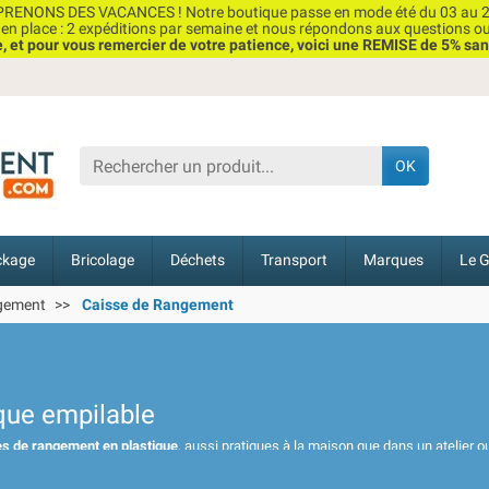
RENONS DES VACANCES ! Notre boutique passe en mode été du 03 au 2
n place : 2 expéditions par semaine et nous répondons aux questions o
et pour vous remercier de votre patience, voici une REMISE de 5% san
OK
ckage
Bricolage
Déchets
Transport
Marques
Le G
ngement
Caisse de Rangement
que empilable
es de rangement en plastique
, aussi pratiques à la maison que dans un atelier o
 garantissant une résistance élevée aux chocs et aux variations de température.