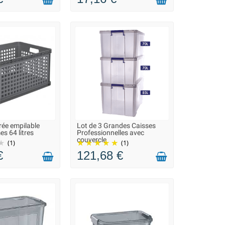
rée empilable
Lot de 3 Grandes Caisses
ON 2 À 3 JOURS
LIVRAISON 2 À 3 JOURS
es 64 litres
Professionnelles avec
couvercle
(1)
(1)
€
121,68 €