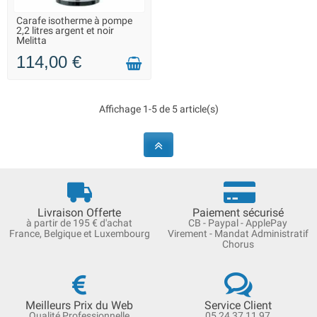
Vous cherchez où acheter un thermos à pompe ? Nos tarifs sont
Carafe isotherme à pompe
LIVRAISON 2 À 3 JOURS
2,2 litres argent et noir
dégressifs selon la quantité commandée et la livraison Rapide et
Melitta
Suivi. Vous avez une question ? Contactez-nous par chat ou au
05.24.37.11.97, service client non surtaxé.
114,00 €
Affichage 1-5 de 5 article(s)
Livraison Offerte
Paiement sécurisé
à partir de 195 € d'achat
CB - Paypal - ApplePay
France, Belgique et Luxembourg
Virement - Mandat Administratif
Chorus
Meilleurs Prix du Web
Service Client
Qualité Professionnelle
05 24 37 11 97