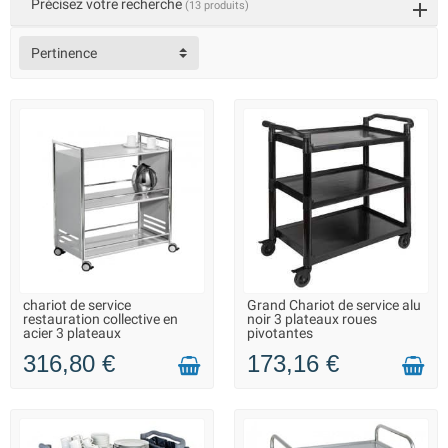
environnement professionnel exigeant une
Précisez votre recherche
(13 produits)
mobilité sans compromis. Conçus pour allier
durabilité, élégance et fonctionnalité, nos chariots
Pertinence
de service répondent aux besoins spécifiques de
l'industrie alimentaire.
Robustes, Élégants, et Polyvalents
Nos chariots de service sont fabriqués en acier
inoxydable de haute qualité, assurant une
résistance exceptionnelle à la corrosion et une
durabilité à long terme. Leur conception élégante
s'harmonise parfaitement avec tout
environnement professionnel, que ce soit dans un
restaurant haut de gamme, une cuisine de
restauration collective ou tout autre
chariot de service
Grand Chariot de service alu
SUR COMMANDE - LIVRAISON
EN STOCK DANS 10 JOURS -
établissement où la qualité est primordiale.
restauration collective en
noir 3 plateaux roues
SOUS 10 JOURS
VOUS POUVEZ COMMANDER
acier 3 plateaux
pivotantes
Pour les Restaurants et la Restauration Collective
316,80 €
173,16 €
Que vous soyez restaurateur, chef de cuisine ou
gestionnaire d'un établissement de restauration
collective, nos chariots de service sont l'outil
parfait pour optimiser le transport des plats, des