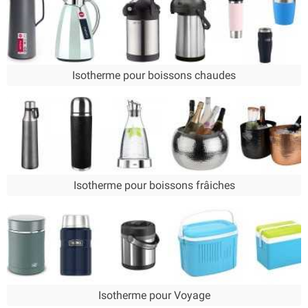
Mug, Pichet ou Bouteille Isotherme
Que ce soit pour déguster café, thé, chocolat chaud, conserver du
lait ou de l'eau à température, pour des jus d'orange ou des
boissons fraîches, notre gamme de
Mugs isothermes
, de
bouteilles
isothermes
, de
pichets isothermes
et de
récipients
isothermes
saura garder à température toutes vos boissons
Isotherme pour boissons chaudes
favorites. Nos récipients isothermes sont étanches à 100% et
garantissent une conservation de la température optimale. Un choix
important de couleurs et de contenance.
Isotherme pour boissons frâiches
Isotherme pour Voyage