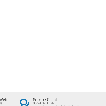
 Web
Service Client
le
05 24 37 11 97