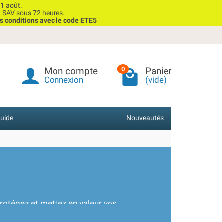
1 août.
u SAV sous 72 heures.
s conditions avec le code ETE5
Mon compte
Panier
0
Connexion
(vide)
uide
Nouveautés
protégez et mettez en valeur vos