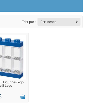
ttant une présentation claire et
sière de s’accumuler.
Trier par :
Pertinence
 dans une chambre que dans un bureau.
rs Lego.
 8 Figurines lego
ON 2 À 3 JOURS
e 8 Lego
€