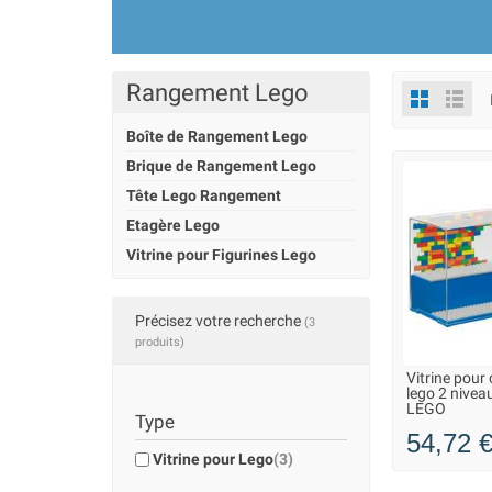
Une vitrine pour figurines Lego design e
Nos modèles de
vitrine pour figurines
soignée. Les compartiments intégrés ass
Rangement Lego
Protégez vos collections et vos créatio
Boîte de Rangement Lego
Fabriquées dans des matériaux résistant
Associez-les à nos
briques de rangeme
Brique de Rangement Lego
Tête Lego Rangement
Etagère Lego
Vitrine pour Figurines Lego
Précisez votre recherche
(3
produits)
Vitrine pour
EN STOCK D
lego 2 nivea
VOUS POU
LEGO
Type
54,72 
Vitrine pour Lego
(3)