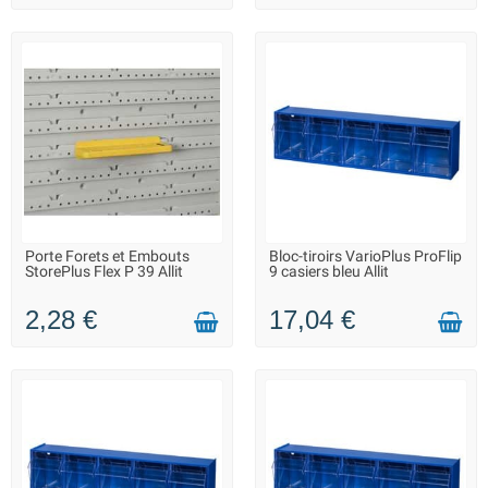
Porte Forets et Embouts
Bloc-tiroirs VarioPlus ProFlip
FIN DE SÉRIE : QUANTITÉ
LIVRAISON 2 À 3 JOURS
StorePlus Flex P 39 Allit
9 casiers bleu Allit
MAX. DISPONIBLE
2,28 €
17,04 €