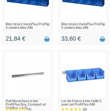
Bloc-tiroirs VarioPlus ProFlip
Bloc-tiroirs VarioPlus ProFlip
LIVRAISON 2 À 3 JOURS
EN STOCK DANS 7 JOURS -
6 casiers bleu Allit
5 casiers bleu Allit
VOUS POUVEZ COMMANDER
21,84 €
33,60 €
Rail Mural bacs à bec
Lot de 4 bacs à bec taille 3
LIVRAISON 2 À 3 JOURS
LIVRAISON 2 À 3 JOURS
ProfiPlus Box, Compact et
avec rail ProfiPlus Allit
GripBox 1 à 3L
(1)
(2)