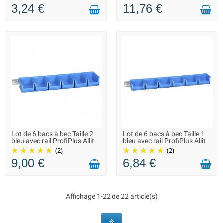
3,24 €
11,76 €
Lot de 6 bacs à bec Taille 2
Lot de 6 bacs à bec Taille 1
LIVRAISON 2 À 3 JOURS
LIVRAISON 2 À 3 JOURS
bleu avec rail ProfiPlus Allit
bleu avec rail ProfiPlus Allit
(2)
(2)
9,00 €
6,84 €
Affichage 1-22 de 22 article(s)