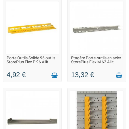
Porte Outils Solide 96 outils
Etagère Porte-outils en acier
FIN DE SÉRIE : QUANTITÉ
LIVRAISON 2 À 3 JOURS
StorePlus Flex P 96 Allit
StorePlus Flex M 62 Allit
MAX. DISPONIBLE
4,92 €
13,32 €