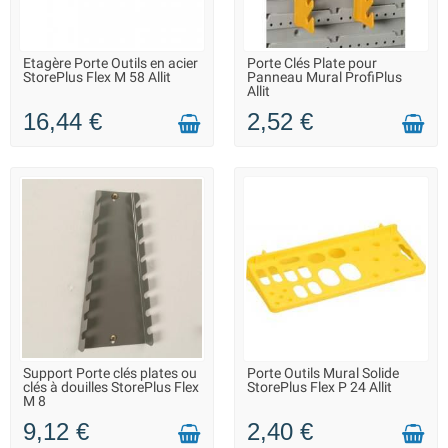
Etagère Porte Outils en acier
Porte Clés Plate pour
LIVRAISON 2 À 3 JOURS
FIN DE SÉRIE : QUANTITÉ
StorePlus Flex M 58 Allit
Panneau Mural ProfiPlus
MAX. DISPONIBLE
Allit
16,44 €
2,52 €
Support Porte clés plates ou
Porte Outils Mural Solide
LIVRAISON 2 À 3 JOURS
FIN DE SÉRIE : QUANTITÉ
clés à douilles StorePlus Flex
StorePlus Flex P 24 Allit
MAX. DISPONIBLE
M 8
9,12 €
2,40 €