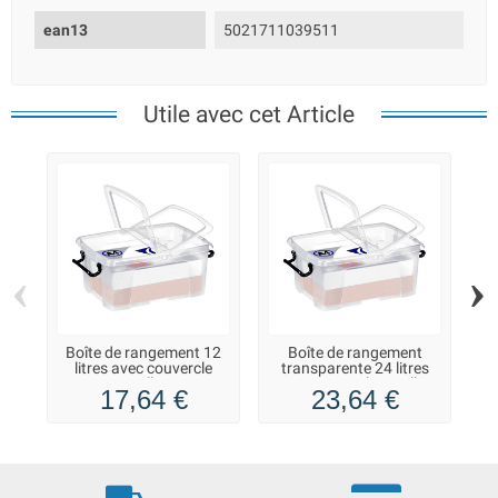
ean13
5021711039511
Utile avec cet Article
‹
›
Boîte de rangement 12
Boîte de rangement
litres avec couvercle
transparente 24 litres
r
papillon
avec couvercle papillon
17,64 €
23,64 €
et poignées