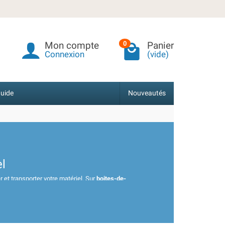
Mon compte
Panier
0
Connexion
(vide)
uide
Nouveautés
el
 et transporter votre matériel. Sur
boites-de-
fabriquées par des marques européennes réputées
’une
valise de transport rigide
pour les chantiers, nos