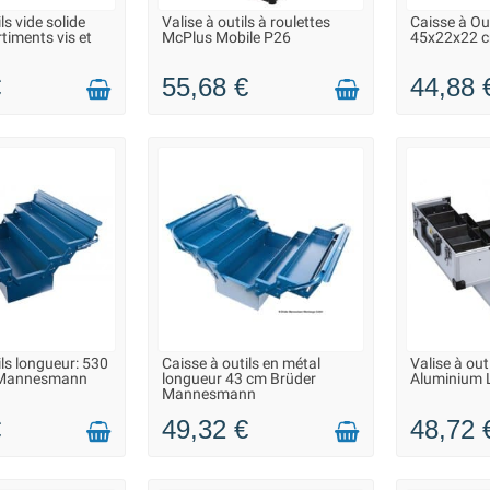
ls vide solide
Valise à outils à roulettes
Caisse à Out
N 2 À 3 JOURS
LIVRAISON 2 À 3 JOURS
LIVRAIS
iments vis et
McPlus Mobile P26
45x22x22 cm
€
55,68 €
44,88 
ils longueur: 530
Caisse à outils en métal
Valise à out
N 2 À 3 JOURS
LIVRAISON 2 À 3 JOURS
LIVRAIS
 Mannesmann
longueur 43 cm Brüder
Aluminium L
Mannesmann
€
49,32 €
48,72 