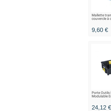
Mallette tra
LIVRAISO
couvercle à
9,60 €
Porte Outils
LIVRAISO
Modulable Eu
24,12 