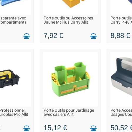
nsparente avec
Porte-outils ou Accessoires
Porte-outil
N 2 À 3 JOURS
LIVRAISON 2 À 3 JOURS
EN STOCK 
 compartiments
Jaune McPlus Carry Allit
Carry P 40 A
VOUS POU
7,92 €
8,88 €
 Professionnel
Porte Outils pour Jardinage
Porte Acces
N 2 À 3 JOURS
LIVRAISON 2 À 3 JOURS
SUR COMMA
roplus Pro Allit
avec casiers Allit
Usages Cosy
SOUS
€
15,12 €
50,52 