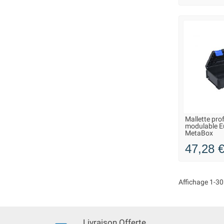
Mallette pro
LIVRAISO
modulable E
MetaBox
47,28 
Affichage 1-30 
Livraison Offerte