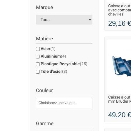
Caisse à outi
Marque
LIVRAISO
avec compart
chevilles
29,16 
Matière
Acier
(1)
Aluminium
(4)
Plastique Recyclable
(25)
Tôle d'acier
(3)
Couleur
Caisse à out
LIVRAISO
mm Brüder
49,20 
Gamme