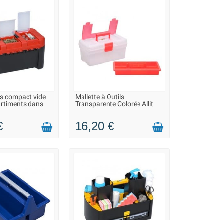
ils compact vide
Mallette à Outils
ON 2 À 3 JOURS
EN STOCK DANS 7 JOURS -
rtiments dans
Transparente Colorée Allit
VOUS POUVEZ COMMANDER
€
16,20 €