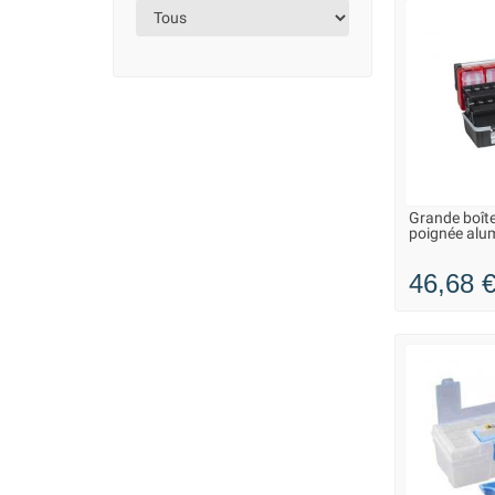
Grande boîte
LIVRAISO
poignée alum
46,68 