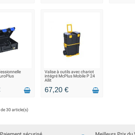
fessionnelle
Valise à outils avec chariot
N 2 À 3 JOURS
LIVRAISON 2 À 3 JOURS
uroPlus
intégré McPlus Mobile P 24
Allit
€
67,20 €
de 30 article(s)
Paiement sécurisé
Meilleurs Prix du