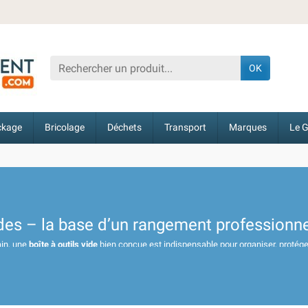
OK
ckage
Bricolage
Déchets
Transport
Marques
Le G
vides – la base d’un rangement professionn
ain, une
boîte à outils vide
bien conçue est indispensable pour organiser, protéger
 de
caisses à outils vides
et
valises professionnelles
en plastique ou en métal, 
lité
. Qu’il s’agisse d’une
caisse à outils légère
pour un usage domestique ou d
imale et un accès rapide à vos outils.