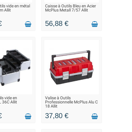
ils vide en métal
Caisse à Outils Bleu en Acier
ON 2 À 3 JOURS
EN STOCK DANS 20 JOURS -
 Allit
McPlus Metall 7/57 Allit
VOUS POUVEZ COMMANDER
€
56,88 €
ils vide en
Valise à Outils
ON 2 À 3 JOURS
LIVRAISON 2 À 3 JOURS
 36C Allit
Professionnelle McPlus Alu C
18 Allit
€
37,80 €