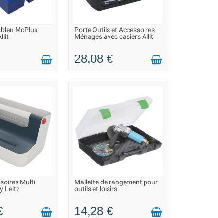
s bleu McPlus
Porte Outils et Accessoires
DANS 10 JOURS -
EN STOCK DANS 7 JOURS -
llit
Ménages avec casiers Allit
VEZ COMMANDER
VOUS POUVEZ COMMANDER
28,08 €
soires Multi
Mallette de rangement pour
NDE - LIVRAISON
LIVRAISON 2 À 3 JOURS
 Leitz
outils et loisirs
 15 JOURS
€
14,28 €