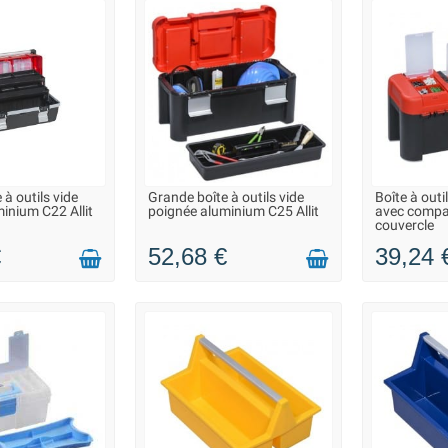
 à outils vide
Grande boîte à outils vide
Boîte à out
N 2 À 3 JOURS
LIVRAISON 2 À 3 JOURS
LIVRAIS
inium C22 Allit
poignée aluminium C25 Allit
avec compa
couvercle
€
52,68 €
39,24 