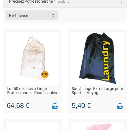
Précisez votre recherche
(4 produits)
hôtels, campings ou hôpitaux.
L'utilisation de sacs à linge sale en milieu hospitalier est une
pratique standard pour assurer la sécurité, l'hygiène et la gestion
Pertinence
appropriée du linge contaminé.
Lot 50 de sacs à Linge
Sac à Linge Extra Large pour
LIVRAISON 2 À 3 JOURS
LIVRAISON 2 À 3 JOURS
Professionnels Réutilisables
Sport et Voyage
64,68 €
5,40 €