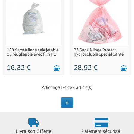
100 Sacs à linge sale jetable
25 Sacs à linge Protect
LIVRAISON 2 À 3 JOURS
EN STOCK DANS 7 JOURS -
ou réutilisable avec film PE
hydrosoluble Spécial Santé
VOUS POUVEZ COMMANDER
16,32 €
28,92 €
Affichage 1-4 de 4 article(s)
Livraison Offerte
Paiement sécurisé