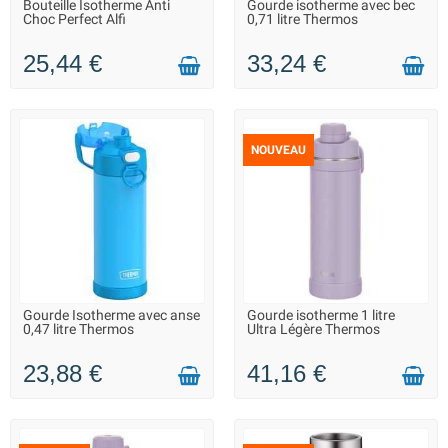
Bouteille Isotherme Anti
Gourde isotherme avec bec
LIVRAISON 2 À 3 JOURS
LIVRAISON 2 À 3 JOURS
Choc Perfect Alfi
0,71 litre Thermos
25,44 €
33,24 €
NOUVEAU
Gourde Isotherme avec anse
Gourde isotherme 1 litre
LIVRAISON 2 À 3 JOURS
LIVRAISON 2 À 3 JOURS
0,47 litre Thermos
Ultra Légère Thermos
23,88 €
41,16 €