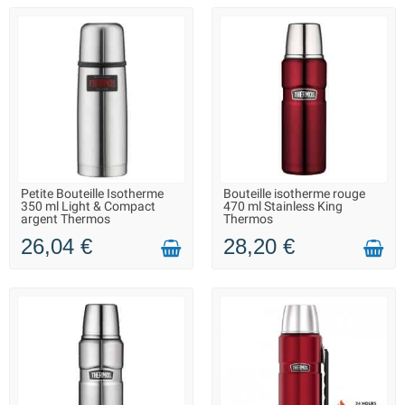
bouteilles à la température idéale.
Faciles à utiliser
: Utilisation rapide et sans
besoin de glace ou de réfrigérateur.
Stylés et modernes
: Design moderne qui
ajoute une touche d'élégance à vos repas.
Petite Bouteille Isotherme
Bouteille isotherme rouge
LIVRAISON 2 À 3 JOURS
LIVRAISON 2 À 3 JOURS
350 ml Light & Compact
470 ml Stainless King
argent Thermos
Thermos
26,04 €
28,20 €