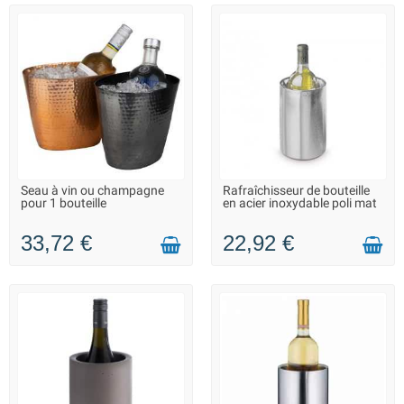
Seau à vin ou champagne
Rafraîchisseur de bouteille
LIVRAISON 2 À 3 JOURS
LIVRAISON 2 À 3 JOURS
pour 1 bouteille
en acier inoxydable poli mat
33,72 €
22,92 €