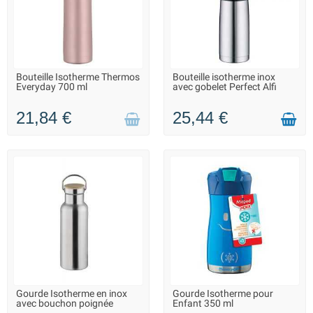
Bouteille Isotherme Thermos
Bouteille isotherme inox
LIVRAISON 2 À 3 JOURS
LIVRAISON 2 À 3 JOURS
Everyday 700 ml
avec gobelet Perfect Alfi
21,84 €
25,44 €
Gourde Isotherme en inox
Gourde Isotherme pour
LIVRAISON 2 À 3 JOURS
FIN DE SÉRIE : QUANTITÉ
avec bouchon poignée
Enfant 350 ml
MAX. DISPONIBLE