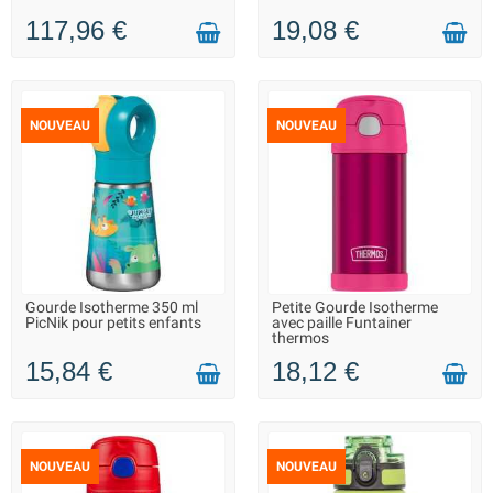
117,96 €
19,08 €
NOUVEAU
NOUVEAU
Gourde Isotherme 350 ml
Petite Gourde Isotherme
LIVRAISON 2 À 3 JOURS
LIVRAISON 2 À 3 JOURS
PicNik pour petits enfants
avec paille Funtainer
thermos
15,84 €
18,12 €
NOUVEAU
NOUVEAU