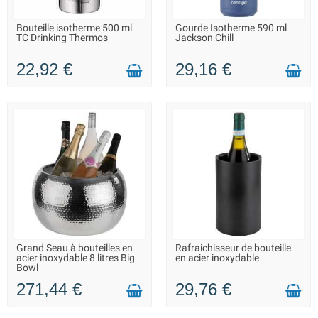
Bouteille isotherme 500 ml
Gourde Isotherme 590 ml
LIVRAISON 2 À 3 JOURS
LIVRAISON 2 À 3 JOURS
TC Drinking Thermos
Jackson Chill
22,92 €
29,16 €
Grand Seau à bouteilles en
Rafraichisseur de bouteille
SUR COMMANDE - LIVRAISON
LIVRAISON 2 À 3 JOURS
acier inoxydable 8 litres Big
en acier inoxydable
SOUS 15 JOURS
Bowl
271,44 €
29,76 €