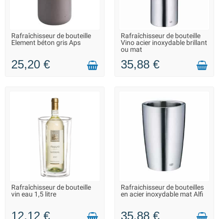
Rafraîchisseur de bouteille
Rafraîchisseur de bouteille
LIVRAISON 2 À 3 JOURS
LIVRAISON 2 À 3 JOURS
Element béton gris Aps
Vino acier inoxydable brillant
ou mat
25,20 €
35,88 €
Rafraîchisseur de bouteille
Rafraichisseur de bouteilles
LIVRAISON 2 À 3 JOURS
LIVRAISON 2 À 3 JOURS
vin eau 1,5 litre
en acier inoxydable mat Alfi
12,12 €
35,88 €