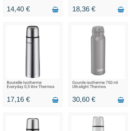
14,40 €
18,36 €
Bouteille Isotherme
Gourde isotherme 750 ml
LIVRAISON 2 À 3 JOURS
LIVRAISON 2 À 3 JOURS
Everyday 0,5 litre Thermos
Ultralight Thermos
17,16 €
30,60 €