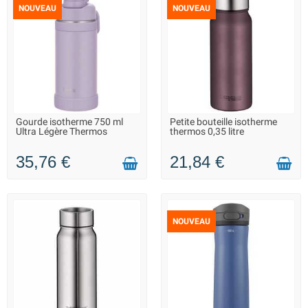
NOUVEAU
NOUVEAU
Gourde isotherme 750 ml
Petite bouteille isotherme
LIVRAISON 2 À 3 JOURS
LIVRAISON 2 À 3 JOURS
Ultra Légère Thermos
thermos 0,35 litre
35,76 €
21,84 €
NOUVEAU