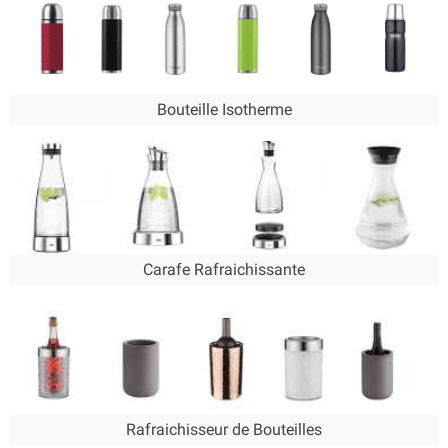
et les voyages. Fabriquées avec des matériaux de
haute qualité, elles garantissent une isolation
optimale, vous permettant de profiter de vos
boissons fraîches à tout moment.
Idéales pour les activités en plein air
:
Bouteille Isotherme
Parfaites pour les randonnées, les pique-
niques et les sorties à la plage.
Pratiques et variées
: Disponibles en
plusieurs tailles et designs pour s'adapter à
vos besoins et préférences.
Faciles à transporter
: Grâce à leur format
compact et léger, elles se glissent facilement
Carafe Rafraichissante
dans un sac.
Carafes Rafraîchissantes
Nos
carafes rafraîchissantes
sont spécialement
conçues pour garder les boissons fraîches, même
lors des repas les plus longs. Elles sont parfaites
pour les dîners, les fêtes et autres événements où
vous souhaitez offrir à vos invités des boissons à
Rafraichisseur de Bouteilles
la température idéale.