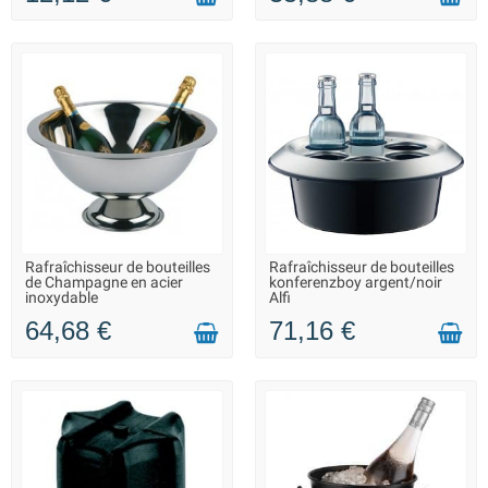
Rafraîchisseur de bouteilles
Rafraîchisseur de bouteilles
LIVRAISON 2 À 3 JOURS
LIVRAISON 2 À 3 JOURS
de Champagne en acier
konferenzboy argent/noir
inoxydable
Alfi
64,68 €
71,16 €