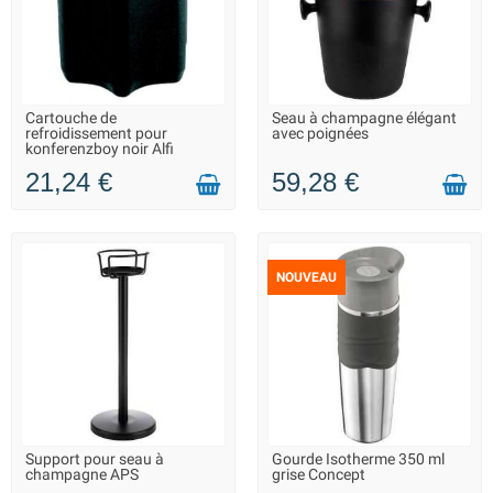
Cartouche de
Seau à champagne élégant
EN STOCK DANS 10 JOURS -
LIVRAISON 2 À 3 JOURS
refroidissement pour
avec poignées
VOUS POUVEZ COMMANDER
konferenzboy noir Alfi
21,24 €
59,28 €
NOUVEAU
Support pour seau à
Gourde Isotherme 350 ml
LIVRAISON 2 À 3 JOURS
LIVRAISON 2 À 3 JOURS
champagne APS
grise Concept