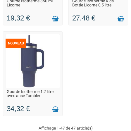
Gourde Isotherme 350 ml
Gourde Isotherme Kids
LIVRAISON 2 À 3 JOURS
LIVRAISON 2 À 3 JOURS
Licorne
Bottle Licorne 0,5 litre
19,32 €
27,48 €
NOUVEAU
Gourde Isotherme 1,2 litre
LIVRAISON 2 À 3 JOURS
avec anse Tumbler
34,32 €
Affichage 1-47 de 47 article(s)