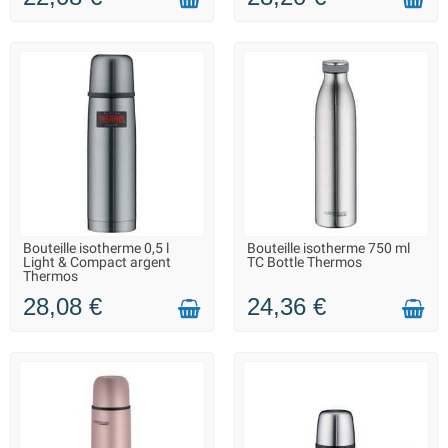
Bouteille isotherme 0,5 l
Bouteille isotherme 750 ml
LIVRAISON 2 À 3 JOURS
LIVRAISON 2 À 3 JOURS
Light & Compact argent
TC Bottle Thermos
Thermos
28,08 €
24,36 €