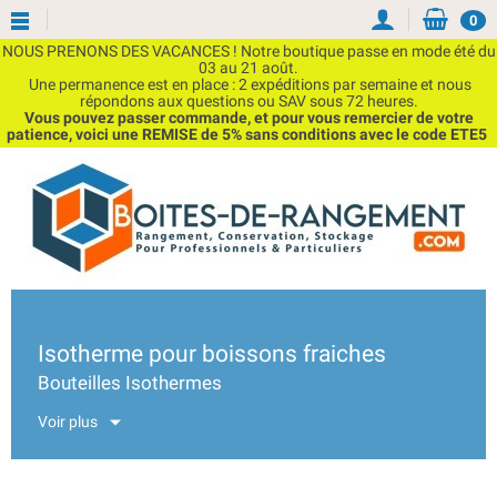
Choisissez une valeur...
0
NOUS PRENONS DES VACANCES ! Notre boutique passe en mode été du
03 au 21 août.
Une permanence est en place : 2 expéditions par semaine et nous
répondons aux questions ou SAV sous 72 heures.
Vous pouvez passer commande, et pour vous remercier de votre
patience, voici une REMISE de 5% sans conditions avec le code ETE5
Isotherme pour boissons fraiches
Bouteilles Isothermes
Nos
bouteilles isothermes
sont conçues pour
Voir plus
maintenir la température des boissons froides
pendant de longues heures. Elles sont idéales
pour les activités en plein air, les séances de sport