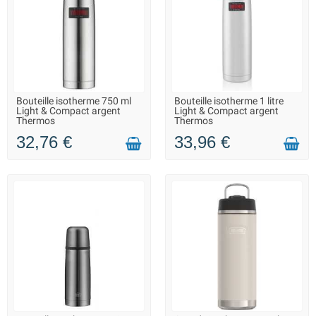
Bouteille isotherme 750 ml
Bouteille isotherme 1 litre
LIVRAISON 2 À 3 JOURS
LIVRAISON 2 À 3 JOURS
Light & Compact argent
Light & Compact argent
Thermos
Thermos
32,76 €
33,96 €