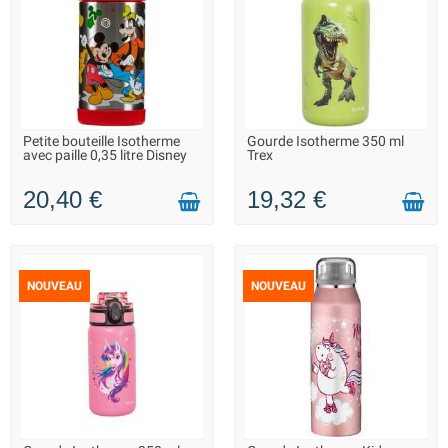
Petite bouteille Isotherme
Gourde Isotherme 350 ml
LIVRAISON 2 À 3 JOURS
LIVRAISON 2 À 3 JOURS
avec paille 0,35 litre Disney
Trex
20,40 €
19,32 €
NOUVEAU
NOUVEAU