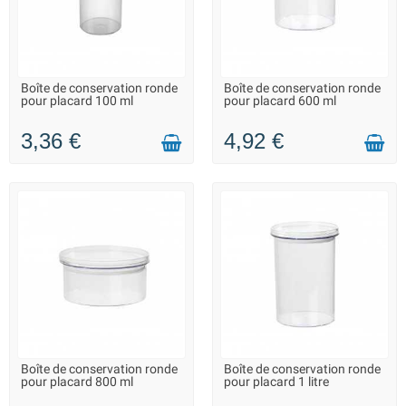
nombreux foyers.
keeepper
: keeepper se démarque par ses boîtes
fonctionnelles et stylisées. Conçues pour faciliter
l’organisation de la cuisine, les boîtes keeepper sont
durables et offrent une excellente performance de
conservation.
Boîte de conservation ronde
Boîte de conservation ronde
LIVRAISON 2 À 3 JOURS
LIVRAISON 2 À 3 JOURS
pour placard 100 ml
pour placard 600 ml
3,36 €
4,92 €
Boîte de conservation ronde
Boîte de conservation ronde
LIVRAISON 2 À 3 JOURS
LIVRAISON 2 À 3 JOURS
pour placard 800 ml
pour placard 1 litre