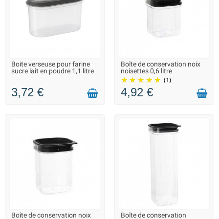
Boite verseuse pour farine
Boîte de conservation noix
LIVRAISON 2 À 3 JOURS
LIVRAISON 2 À 3 JOURS
sucre lait en poudre 1,1 litre
noisettes 0,6 litre
(1)
3,72 €
4,92 €
Boîte de conservation noix
Boîte de conservation
LIVRAISON 2 À 3 JOURS
LIVRAISON 2 À 3 JOURS