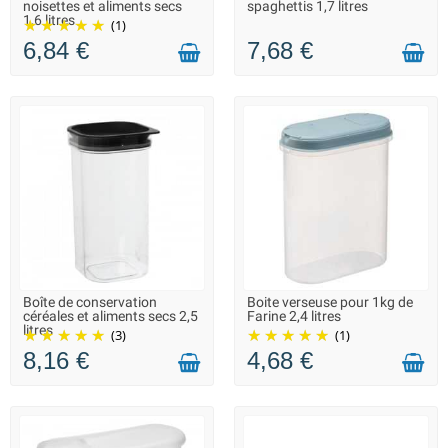
noisettes et aliments secs
spaghettis 1,7 litres
1,6 litres
(1)
6,84 €
7,68 €
Boîte de conservation
Boite verseuse pour 1kg de
LIVRAISON 2 À 3 JOURS
LIVRAISON 2 À 3 JOURS
céréales et aliments secs 2,5
Farine 2,4 litres
litres
(3)
(1)
8,16 €
4,68 €