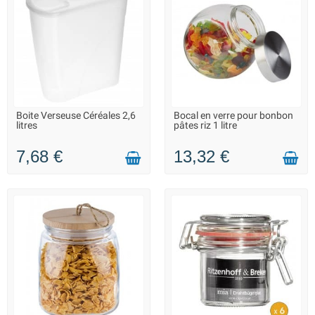
Boite Verseuse Céréales 2,6
Bocal en verre pour bonbon
LIVRAISON 2 À 3 JOURS
LIVRAISON 2 À 3 JOURS
litres
pâtes riz 1 litre
7,68 €
13,32 €