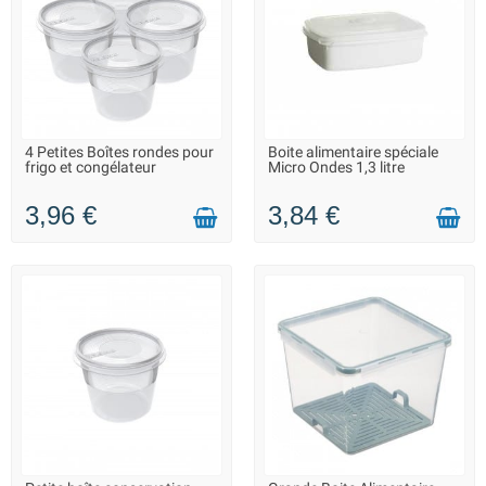
4 Petites Boîtes rondes pour
Boite alimentaire spéciale
LIVRAISON 2 À 3 JOURS
LIVRAISON 2 À 3 JOURS
frigo et congélateur
Micro Ondes 1,3 litre
3,96 €
3,84 €