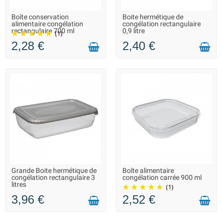
Boîte conservation
Boite hermétique de
LIVRAISON 2 À 3 JOURS
LIVRAISON 2 À 3 JOURS
alimentaire congélation
congélation rectangulaire
rectangulaire 700 ml
0,9 litre
(1)
2,28 €
2,40 €
Grande Boite hermétique de
Boîte alimentaire
LIVRAISON 2 À 3 JOURS
LIVRAISON 2 À 3 JOURS
congélation rectangulaire 3
congélation carrée 900 ml
litres
(1)
3,96 €
2,52 €