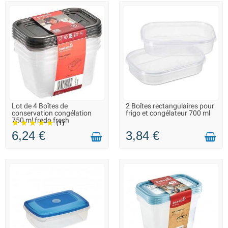
Lot de 4 Boîtes de
2 Boîtes rectangulaires pour
LIVRAISON 2 À 3 JOURS
LIVRAISON 2 À 3 JOURS
conservation congélation
frigo et congélateur 700 ml
750 ml fredo fresh
(1)
6,24 €
3,84 €