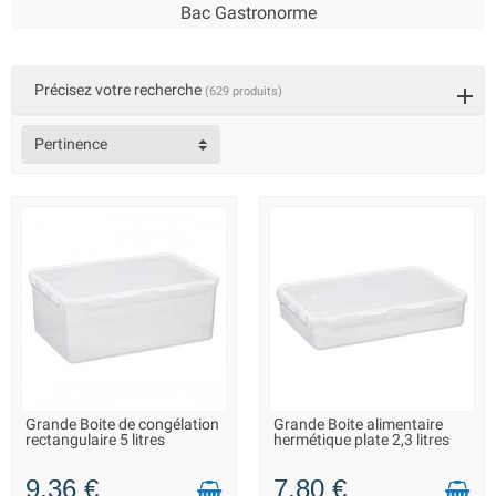
Bac Gastronorme
Précisez votre recherche
(629 produits)
Pertinence
Grande Boite de congélation
Grande Boite alimentaire
LIVRAISON 2 À 3 JOURS
LIVRAISON 2 À 3 JOURS
rectangulaire 5 litres
hermétique plate 2,3 litres
9,36 €
7,80 €