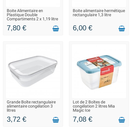
Boite Alimentaire en
Boite alimentaire hermétique
FIN DE SÉRIE : QUANTITÉ
LIVRAISON 2 À 3 JOURS
Plastique Double
rectangulaire 1,3 litre
MAX. DISPONIBLE
Compartiments 2 x 1,19 litre
7,80 €
6,00 €
Grande Boîte rectangulaire
Lot de 2 Boîtes de
EN STOCK DANS 10 JOURS -
LIVRAISON 2 À 3 JOURS
alimentaire congélation 3
congélation 2 litres Mia
VOUS POUVEZ COMMANDER
litres
Magic Ice
3,72 €
7,08 €