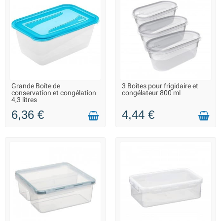
Grande Boîte de
3 Boîtes pour frigidaire et
LIVRAISON 2 À 3 JOURS
LIVRAISON 2 À 3 JOURS
conservation et congélation
congélateur 800 ml
4,3 litres
6,36 €
4,44 €