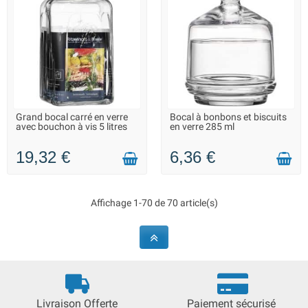
Grand bocal carré en verre
Bocal à bonbons et biscuits
EN STOCK DANS 7 JOURS -
LIVRAISON 2 À 3 JOURS
avec bouchon à vis 5 litres
en verre 285 ml
VOUS POUVEZ COMMANDER
19,32 €
6,36 €
Affichage 1-70 de 70 article(s)
Livraison Offerte
Paiement sécurisé