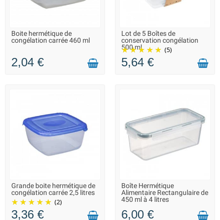
Boite hermétique de
Lot de 5 Boîtes de
LIVRAISON 2 À 3 JOURS
LIVRAISON 2 À 3 JOURS
congélation carrée 460 ml
conservation congélation
500 ml
(5)
2,04 €
5,64 €
Grande boite hermétique de
Boîte Hermétique
LIVRAISON 2 À 3 JOURS
LIVRAISON 2 À 3 JOURS
congélation carrée 2,5 litres
Alimentaire Rectangulaire de
450 ml à 4 litres
(2)
3,36 €
6,00 €