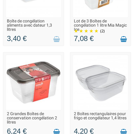
Boîte de congélation
Lot de 3 Boîtes de
INDISPONIBLE - DÉLAI
LIVRAISON 2 À 3 JOURS
aliments avec dateur 1,3
congélation 1 litre Mia Magic
INCONNU
litres
Ice
(2)
3,40 €
7,08 €
2 Grandes Boîtes de
2 Boîtes rectangulaires pour
LIVRAISON 2 À 3 JOURS
LIVRAISON 2 À 3 JOURS
conservation congélation 2
frigo et congélateur 1,4 litres
litres
6,24 €
4,20 €