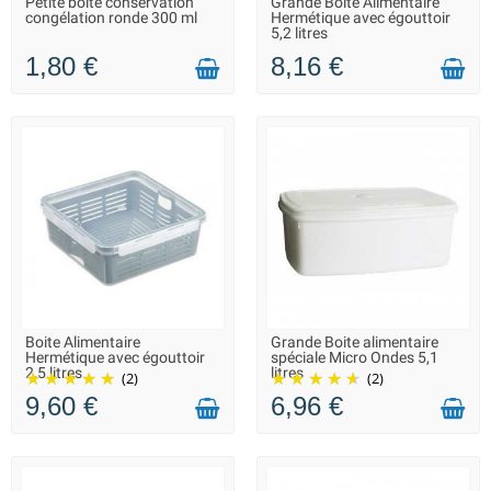
Petite boîte conservation
Grande Boite Alimentaire
LIVRAISON 2 À 3 JOURS
FIN DE SÉRIE : QUANTITÉ
congélation ronde 300 ml
Hermétique avec égouttoir
MAX. DISPONIBLE
5,2 litres
1,80 €
8,16 €
Boite Alimentaire
Grande Boite alimentaire
LIVRAISON 2 À 3 JOURS
LIVRAISON 2 À 3 JOURS
Hermétique avec égouttoir
spéciale Micro Ondes 5,1
2,5 litres
litres
(2)
(2)
9,60 €
6,96 €