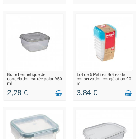
Boite hermétique de
Lot de 6 Petites Boîtes de
LIVRAISON 2 À 3 JOURS
LIVRAISON 2 À 3 JOURS
congélation carrée polar 950
conservation congélation 90
ml
ml
2,28 €
3,84 €