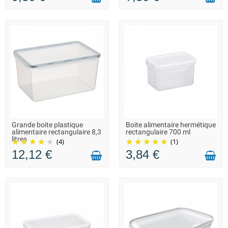
Grande boite plastique
Boite alimentaire hermétique
LIVRAISON 2 À 3 JOURS
LIVRAISON 2 À 3 JOURS
alimentaire rectangulaire 8,3
rectangulaire 700 ml
litres
(4)
(1)
12,12 €
3,84 €