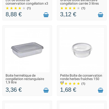
Lot de Boîtes de
Grande Boîte alimentaire
LIVRAISON 2 À 3 JOURS
LIVRAISON 2 À 3 JOURS
conservation congélation x3
congélation carrée 3 litres
(1)
(1)
8,88 €
3,12 €
Boite hermétique de
Petite Boîte de conservation
LIVRAISON 2 À 3 JOURS
LIVRAISON 2 À 3 JOURS
congélation rectangulaire
ronde herbes fraîches 150
1,9 litre
ml
(1)
3,36 €
1,68 €