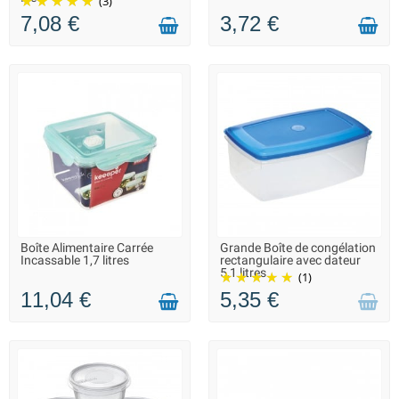
(3)
7,08 €
3,72 €
Boîte Alimentaire Carrée
Grande Boîte de congélation
LIVRAISON 2 À 3 JOURS
INDISPONIBLE - DÉLAI
Incassable 1,7 litres
rectangulaire avec dateur
INCONNU
5,1 litres
(1)
11,04 €
5,35 €