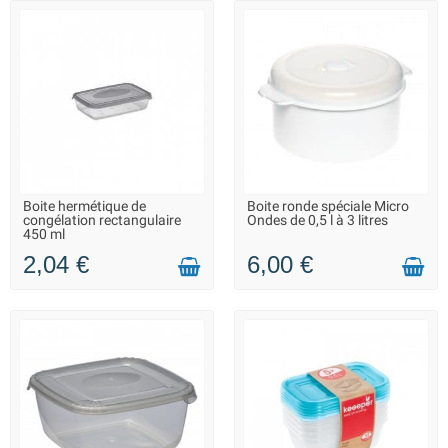
Boite hermétique de
Boite ronde spéciale Micro
LIVRAISON 2 À 3 JOURS
LIVRAISON 2 À 3 JOURS
congélation rectangulaire
Ondes de 0,5 l à 3 litres
450 ml
2,04 €
6,00 €