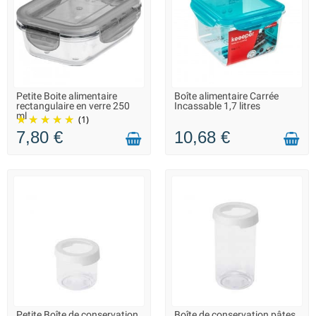
Petite Boite alimentaire
Boîte alimentaire Carrée
LIVRAISON 2 À 3 JOURS
LIVRAISON 2 À 3 JOURS
rectangulaire en verre 250
Incassable 1,7 litres
ml
(1)
7,80 €
10,68 €
Petite Boîte de conservation
Boîte de conservation pâtes,