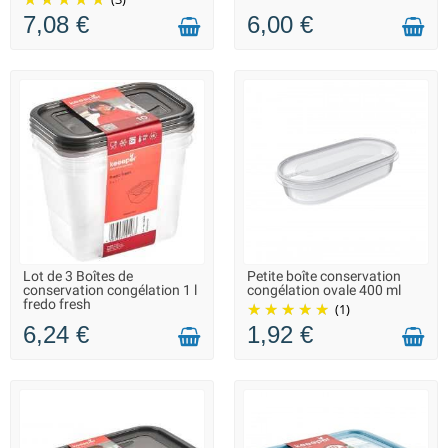
7,08 €
6,00 €
Lot de 3 Boîtes de
Petite boîte conservation
LIVRAISON 2 À 3 JOURS
LIVRAISON 2 À 3 JOURS
conservation congélation 1 l
congélation ovale 400 ml
fredo fresh
(1)
6,24 €
1,92 €