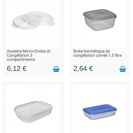
Assiette Micro-Ondes et
Boite hermétique de
LIVRAISON 2 À 3 JOURS
EN STOCK DANS 20 JOURS -
Congélation 3
congélation carrée 1,5 litre
VOUS POUVEZ COMMANDER
compartiments
6,12 €
2,64 €