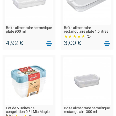
Boite alimentaire hermétique
Boîte alimentaire
LIVRAISON 2 À 3 JOURS
EN STOCK DANS 10 JOURS -
plate 900 ml
rectangulaire plate 1,5 litres
VOUS POUVEZ COMMANDER
(2)
4,92 €
3,00 €
Lot de 5 Boîtes de
Boite alimentaire hermétique
LIVRAISON 2 À 3 JOURS
LIVRAISON 2 À 3 JOURS
congélation 0,5 l Mia Magic
rectangulaire 300 ml
Ice