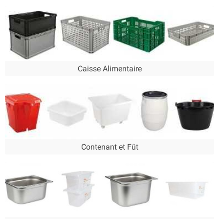
réchauffer gamelle du midi et reste au micro ondes.
Des solutions adaptées à chaque usage
Les
boîtes de conservation alimentaires
s’adaptent à toutes les
situations : congélation, transport de repas, stockage de produits
secs ou batch cooking. Leur conception robuste permet un usage
répété sans altération. Elles sont disponibles dans de nombreux
formats (rond, carré, rectangulaire) pour s’adapter à chaque besoin
Caisse Alimentaire
et à chaque espace de rangement.
Contenant et Fût