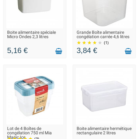
Boite alimentaire spéciale
Grande Boîte alimentaire
LIVRAISON 2 À 3 JOURS
LIVRAISON 2 À 3 JOURS
Micro Ondes 2,3 litres
congélation carrée 4,6 litres
(1)
5,16 €
3,84 €
Lot de 4 Boîtes de
Boite alimentaire hermétique
LIVRAISON 2 À 3 JOURS
LIVRAISON 2 À 3 JOURS
congélation 750 ml Mia
rectangulaire 2 litres
Magic Ice
(3)