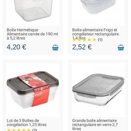
Boîte Hermétique
Boîte alimentaire Frigo et
LIVRAISON 2 À 3 JOURS
LIVRAISON 2 À 3 JOURS
Alimentaire carrée de 190 ml
congélateur rectangulaire
à 5,2 litres
1,4 litre
(1)
4,20 €
2,52 €
Lot de 3 Boîtes de
Grande boite alimentaire
EN STOCK DANS 7 JOURS -
LIVRAISON 2 À 3 JOURS
congélation 1,25 litres
rectangulaire en verre 2,7
VOUS POUVEZ COMMANDER
litres
(2)