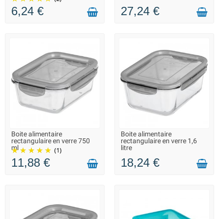
6,24 €
27,24 €
Boite alimentaire
Boite alimentaire
EN STOCK DANS 20 JOURS -
EN STOCK DANS 15 JOURS -
rectangulaire en verre 750
rectangulaire en verre 1,6
VOUS POUVEZ COMMANDER
VOUS POUVEZ COMMANDER
ml
litre
(1)
11,88 €
18,24 €