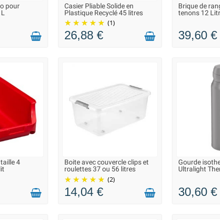
o pour
Casier Pliable Solide en
Brique de ra
 À 3 JOURS
LIVRAISON 2 À 3 JOURS
LIVRAISON
 L
Plastique Recyclé 45 litres
tenons 12 Lit
(1)
26,88 €
39,60 €
aille 4
Boite avec couvercle clips et
Gourde isoth
 À 3 JOURS
LIVRAISON 2 À 3 JOURS
LIVRAISON
it
roulettes 37 ou 56 litres
Ultralight Th
(2)
14,04 €
30,60 €