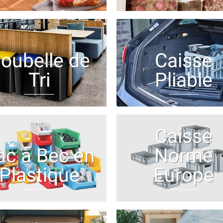
oubelle de
Caisse
Tri
Pliable
Caisse
ac à Bec en
Norme
Plastique
Europe