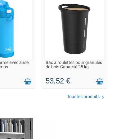
erme avec anse
Bac à roulettes pour granulés
 2 À 3 JOURS
LIVRAISON 2 À 3 JOURS
ermos
de bois Capacité 25 kg
53,52 €
Tous les produits