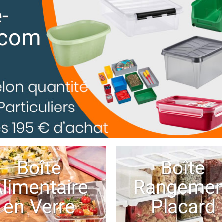
-
.com
Boîte
Boîte
limentaire
Rangemen
en Verre
Placard