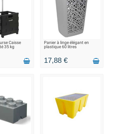
urse Caisse
Panier à linge élégant en
 2 À 3 JOURS
LIVRAISON 2 À 3 JOURS
té 35 kg
plastique 60 litres
17,88 €