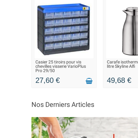
Casier 25 tiroirs pour vis
Carafe isother
LIVRAISON 2 À 3 JOURS
LIVRAISON 2
chevilles visserie VarioPlus
litre Skyline Alfi
Pro 29/50
27,60 €
49,68 €
Nos Derniers Articles