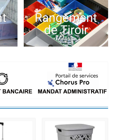
t
Rangement
de Tiroir