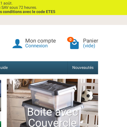
1 août.
u SAV sous 72 heures.
s conditions avec le code ETE5
Mon compte
Panier
0
Connexion
(vide)
uide
Nouveautés
Boite avec
Couvercle