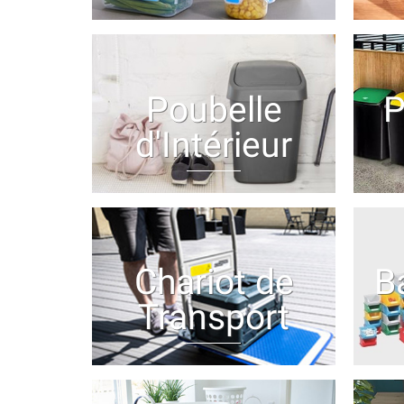
Poubelle
P
d'Intérieur
Chariot de
B
Transport