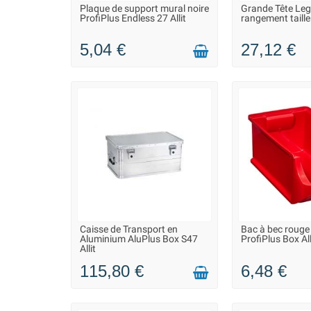
Plaque de support mural noire
Grande Tête Leg
LIVRAISON 2 À 3 JOURS
LIVRAISON 2
ProfiPlus Endless 27 Allit
rangement taille
5,04 €
27,12 €
Caisse de Transport en
Bac à bec rouge t
EN STOCK DANS 7 JOURS -
LIVRAISON 2
Aluminium AluPlus Box S47
ProfiPlus Box All
VOUS POUVEZ COMMANDER
Allit
115,80 €
6,48 €