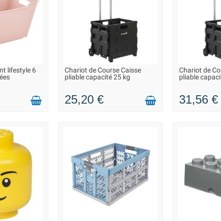
 lifestyle 6
Chariot de Course Caisse
Chariot de Co
 À 3 JOURS
LIVRAISON 2 À 3 JOURS
LIVRAISON
nées
pliable capacité 25 kg
pliable capaci
25,20 €
31,56 €