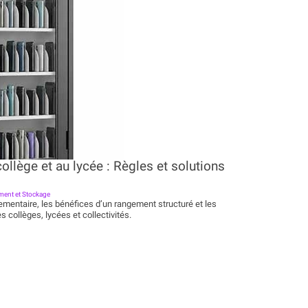
ment bien choisir
rme
,
Le Guide Rangement et Stockage
isir Choisir une bouteille isotherme, ce n’est pas seulement
ut choisir un produit capable de conserver une boisson à b