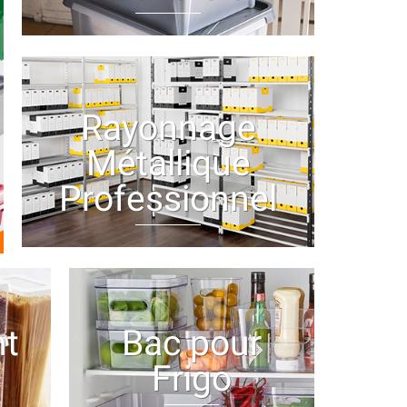
Rayonnage
Métallique
Professionnel
t
Bac pour
Frigo