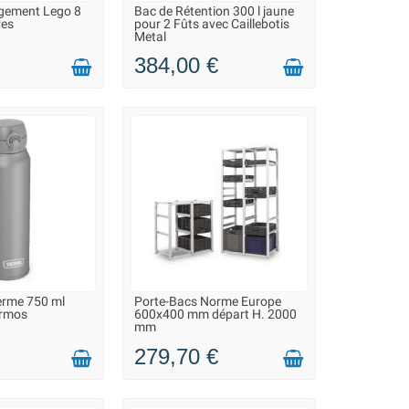
ngement Lego 8
Bac de Rétention 300 l jaune
 2 À 3 JOURS
SUR COMMANDE - EXPÉDITION
res
pour 2 Fûts avec Caillebotis
À PARTIR DU 20 AOÛT
Metal
384,00 €
erme 750 ml
Porte-Bacs Norme Europe
 2 À 3 JOURS
SUR COMMANDE - EXPÉDITION
ermos
600x400 mm départ H. 2000
À PARTIR DU 20 AOÛT
mm
279,70 €