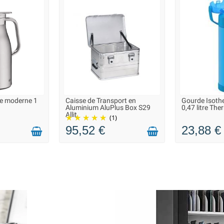
me moderne 1
Caisse de Transport en
Gourde Isoth
 À 3 JOURS
LIVRAISON 2 À 3 JOURS
LIVRAISON
Aluminium AluPlus Box S29
0,47 litre Th
Allit
(1)
95,52 €
23,88 €