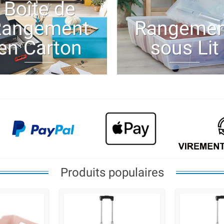
Boîte de
Rangement
Rangemen
en Carton
sous Lit
Produits populaires