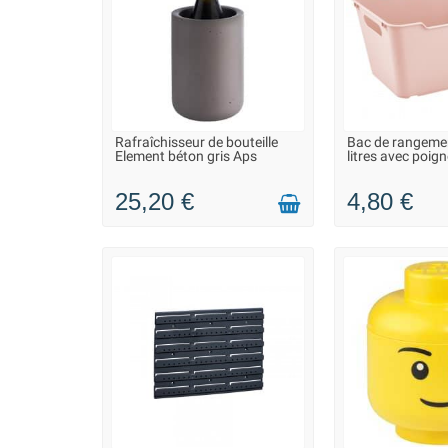
Rafraîchisseur de bouteille
Bac de rangement
LIVRAISON 2 À 3 JOURS
LIVRAISON 2
Element béton gris Aps
litres avec poig
25,20 €
4,80 €