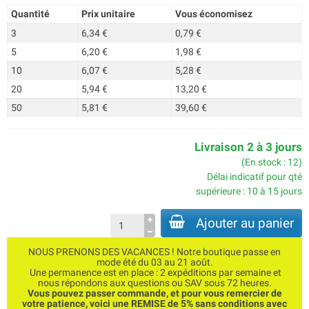
Quantité
Prix unitaire
Vous économisez
3
6,34 €
0,79 €
5
6,20 €
1,98 €
10
6,07 €
5,28 €
20
5,94 €
13,20 €
50
5,81 €
39,60 €
Livraison 2 à 3 jours
(En stock : 12)
Délai indicatif pour qté
supérieure : 10 à 15 jours
Ajouter au panier
NOUS PRENONS DES VACANCES ! Notre boutique passe en
mode été du 03 au 21 août.
Une permanence est en place : 2 expéditions par semaine et
nous répondons aux questions ou SAV sous 72 heures.
Vous pouvez passer commande, et pour vous remercier de
votre patience, voici une REMISE de 5% sans conditions avec