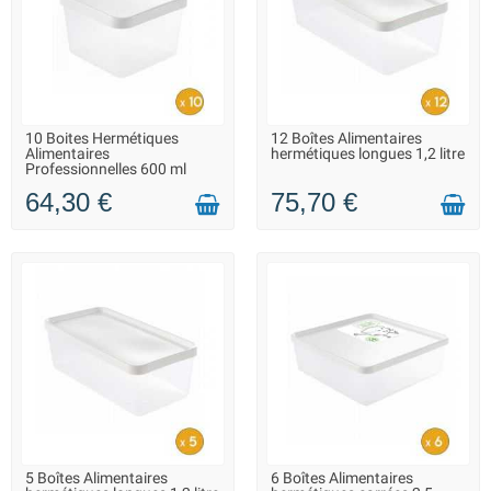
10 Boites Hermétiques
12 Boîtes Alimentaires
EN STOCK - REPRISE DES
EN STOCK - REPRISE DES
Alimentaires
hermétiques longues 1,2 litre
EXPÉDITIONS À PARTIR DU 20
EXPÉDITIONS À PARTIR DU 20
Professionnelles 600 ml
AOÛT
AOÛT
64,30 €
75,70 €
5 Boîtes Alimentaires
6 Boîtes Alimentaires
EN STOCK - REPRISE DES
EN STOCK - REPRISE DES