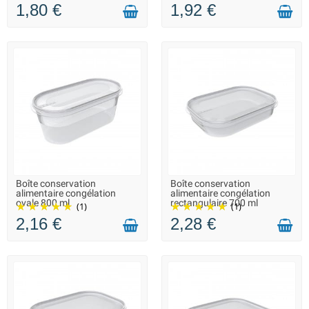
1,80 €
1,92 €
Boîte conservation
Boîte conservation
LIVRAISON 2 À 3 JOURS
LIVRAISON 2 À 3 JOURS
alimentaire congélation
alimentaire congélation
ovale 800 ml
rectangulaire 700 ml
(1)
(1)
2,16 €
2,28 €