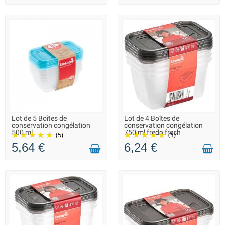
Lot de 5 Boîtes de
Lot de 4 Boîtes de
LIVRAISON 2 À 3 JOURS
LIVRAISON 2 À 3 JOURS
conservation congélation
conservation congélation
500 ml
750 ml fredo fresh
(5)
(1)
5,64 €
6,24 €