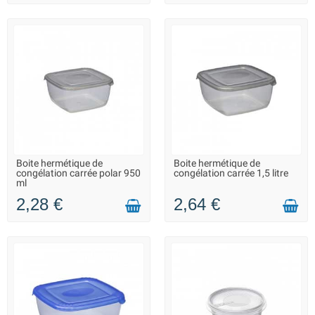
Boite hermétique de
Boite hermétique de
LIVRAISON 2 À 3 JOURS
EN STOCK DANS 20 JOURS -
congélation carrée polar 950
congélation carrée 1,5 litre
VOUS POUVEZ COMMANDER
ml
2,28 €
2,64 €