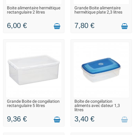
Boite alimentaire hermétique
Grande Boite alimentaire
LIVRAISON 2 À 3 JOURS
LIVRAISON 2 À 3 JOURS
rectangulaire 2 litres
hermétique plate 2,3 litres
6,00 €
7,80 €
Grande Boite de congélation
Boîte de congélation
LIVRAISON 2 À 3 JOURS
INDISPONIBLE - DÉLAI
rectangulaire 5 litres
aliments avec dateur 1,3
INCONNU
litres
9,36 €
3,40 €