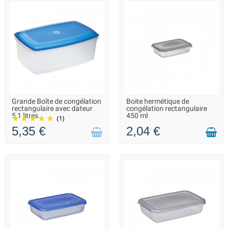
Grande Boîte de congélation
Boite hermétique de
INDISPONIBLE - DÉLAI
LIVRAISON 2 À 3 JOURS
rectangulaire avec dateur
congélation rectangulaire
INCONNU
5,1 litres
450 ml
(1)
5,35 €
2,04 €