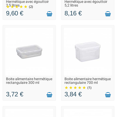
Hermétique avec égouttoir
Hermétique avec égouttoir
MAX. DISPONIBLE
2,5 litres
5,2 litres
(2)
9,60 €
8,16 €
Boite alimentaire hermétique
Boite alimentaire hermétique
LIVRAISON 2 À 3 JOURS
LIVRAISON 2 À 3 JOURS
rectangulaire 300 ml
rectangulaire 700 ml
(1)
3,72 €
3,84 €