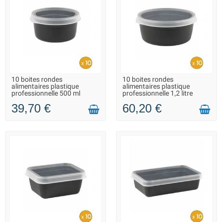
10 boites rondes
10 boites rondes
EN STOCK - REPRISE DES
EN STOCK - REPRISE DES
alimentaires plastique
alimentaires plastique
EXPÉDITIONS À PARTIR DU 20
EXPÉDITIONS À PARTIR DU 20
professionnelle 500 ml
professionnelle 1,2 litre
AOÛT
AOÛT
39,70 €
60,20 €