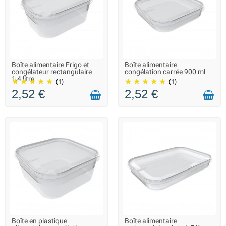
Boîte alimentaire Frigo et
Boîte alimentaire
LIVRAISON 2 À 3 JOURS
LIVRAISON 2 À 3 JOURS
congélateur rectangulaire
congélation carrée 900 ml
1,4 litre
(1)
(1)
2,52 €
2,52 €
Boîte en plastique
Boîte alimentaire
LIVRAISON 2 À 3 JOURS
EN STOCK DANS 10 JOURS -