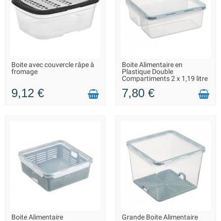
Boite avec couvercle râpe à
Boite Alimentaire en
LIVRAISON 2 À 3 JOURS
FIN DE SÉRIE : QUANTITÉ
fromage
Plastique Double
MAX. DISPONIBLE
Compartiments 2 x 1,19 litre
9,12 €
7,80 €
Boite Alimentaire
Grande Boite Alimentaire
LIVRAISON 2 À 3 JOURS
FIN DE SÉRIE : QUANTITÉ