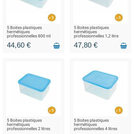
5 Boites plastiques
5 Boites plastiques
EN STOCK - REPRISE DES
EN STOCK - REPRISE DES
hermétiques
hermétiques
EXPÉDITIONS À PARTIR DU 20
EXPÉDITIONS À PARTIR DU 20
professionnelles 800 ml
professionnelles 1,2 litre
AOÛT
AOÛT
44,60 €
47,80 €
5 Boites plastiques
5 Boites plastiques
EN STOCK - REPRISE DES
EN STOCK - REPRISE DES
hermétiques
hermétiques
EXPÉDITIONS À PARTIR DU 20
EXPÉDITIONS À PARTIR DU 20
professionnelles 2 litres
professionnelles 4 litres
AOÛT
AOÛT