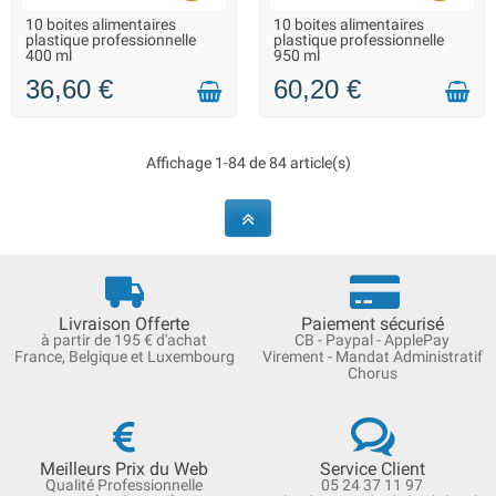
10 boites alimentaires
10 boites alimentaires
EN STOCK - REPRISE DES
EN STOCK - REPRISE DES
plastique professionnelle
plastique professionnelle
EXPÉDITIONS À PARTIR DU 20
EXPÉDITIONS À PARTIR DU 20
400 ml
950 ml
AOÛT
AOÛT
36,60 €
60,20 €
Affichage 1-84 de 84 article(s)
Livraison Offerte
Paiement sécurisé
à partir de 195 € d'achat
CB - Paypal - ApplePay
France, Belgique et Luxembourg
Virement - Mandat Administratif
Chorus
Meilleurs Prix du Web
Service Client
Qualité Professionnelle
05 24 37 11 97