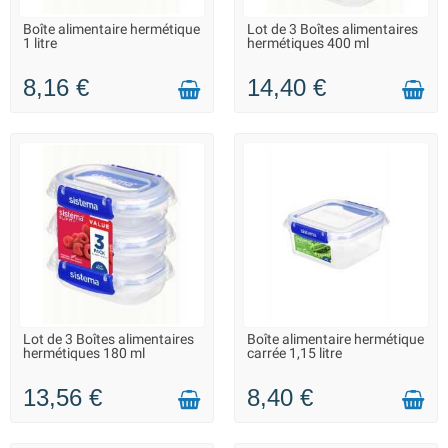
FAQ :
Vous hésitez entre plastique, verre ou inox ? Consultez notre
Boîte alimentaire hermétique
Lot de 3 Boîtes alimentaires
LIVRAISON 2 À 3 JOURS
LIVRAISON 2 À 3 JOURS
1 litre
hermétiques 400 ml
article
Boîtes alimentaires en plastique : 15 questions que tout le
monde se pose
.
8,16 €
14,40 €
Lot de 3 Boîtes alimentaires
Boîte alimentaire hermétique
LIVRAISON 2 À 3 JOURS
LIVRAISON 2 À 3 JOURS
hermétiques 180 ml
carrée 1,15 litre
13,56 €
8,40 €