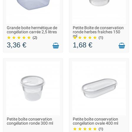
Grande boite hermétique de
Petite Boîte de conservation
LIVRAISON 2 À 3 JOURS
LIVRAISON 2 À 3 JOURS
congélation carrée 2,5 litres
ronde herbes fraîches 150
ml
(2)
(1)
3,36 €
1,68 €
Petite boîte conservation
Petite boîte conservation
LIVRAISON 2 À 3 JOURS
LIVRAISON 2 À 3 JOURS
congélation ronde 300 ml
congélation ovale 400 ml
(1)