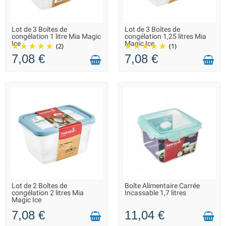
Lot de 3 Boîtes de
Lot de 3 Boîtes de
LIVRAISON 2 À 3 JOURS
LIVRAISON 2 À 3 JOURS
congélation 1 litre Mia Magic
congélation 1,25 litres Mia
Ice
Magic Ice
(2)
(1)
7,08 €
7,08 €
Lot de 2 Boîtes de
Boîte Alimentaire Carrée
LIVRAISON 2 À 3 JOURS
LIVRAISON 2 À 3 JOURS
congélation 2 litres Mia
Incassable 1,7 litres
Magic Ice
7,08 €
11,04 €