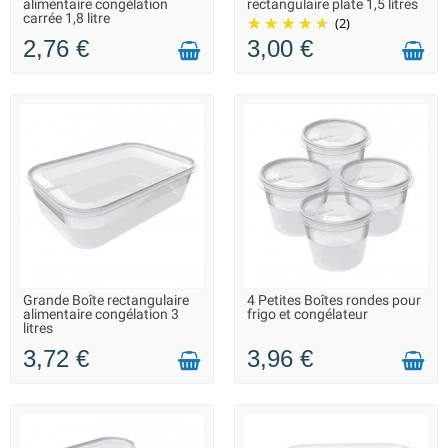
alimentaire congélation
rectangulaire plate 1,5 litres
VOUS POUVEZ COMMANDER
carrée 1,8 litre
(2)
2,76 €
3,00 €
Grande Boîte rectangulaire
4 Petites Boîtes rondes pour
EN STOCK DANS 10 JOURS -
LIVRAISON 2 À 3 JOURS
alimentaire congélation 3
frigo et congélateur
VOUS POUVEZ COMMANDER
litres
3,72 €
3,96 €