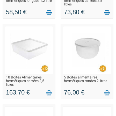
hermétiques longues 1,2 litre
hermétiques carrées 2,5
EXPÉDITIONS À PARTIR DU 20
EXPÉDITIONS À PARTIR DU 20
litres
AOÛT
AOÛT
58,50 €
73,80 €
10 Boîtes Alimentaires
5 Boîtes alimentaires
EN STOCK - REPRISE DES
EN STOCK - REPRISE DES
hermétiques carrées 2,5
hermétiques rondes 2 litres
EXPÉDITIONS À PARTIR DU 20
EXPÉDITIONS À PARTIR DU 20
litres
AOÛT
AOÛT
163,70 €
76,00 €