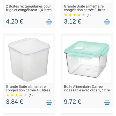
2 Boîtes rectangulaires pour
Grande Boîte alimentaire
LIVRAISON 2 À 3 JOURS
LIVRAISON 2 À 3 JOURS
frigo et congélateur 1,4 litres
congélation carrée 3 litres
(1)
4,20 €
3,12 €
Grande Boîte alimentaire
Boite Alimentaire Carrée
LIVRAISON 2 À 3 JOURS
FIN DE SÉRIE : QUANTITÉ
congélation carrée 4,6 litres
incassable avec clips 1,7 litre
MAX. DISPONIBLE
(1)
3,84 €
9,72 €