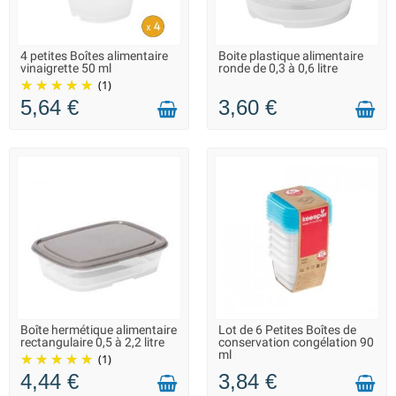
4 petites Boîtes alimentaire
Boite plastique alimentaire
LIVRAISON 2 À 3 JOURS
LIVRAISON 2 À 3 JOURS
vinaigrette 50 ml
ronde de 0,3 à 0,6 litre
(1)
5,64 €
3,60 €
Boîte hermétique alimentaire
Lot de 6 Petites Boîtes de
EN STOCK DANS 20 JOURS -
LIVRAISON 2 À 3 JOURS
rectangulaire 0,5 à 2,2 litre
conservation congélation 90
VOUS POUVEZ COMMANDER
ml
(1)
4,44 €
3,84 €