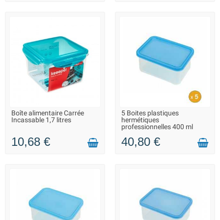
Boîte alimentaire Carrée
5 Boites plastiques
LIVRAISON 2 À 3 JOURS
EN STOCK - REPRISE DES
Incassable 1,7 litres
hermétiques
EXPÉDITIONS À PARTIR DU 20
professionnelles 400 ml
AOÛT
10,68 €
40,80 €