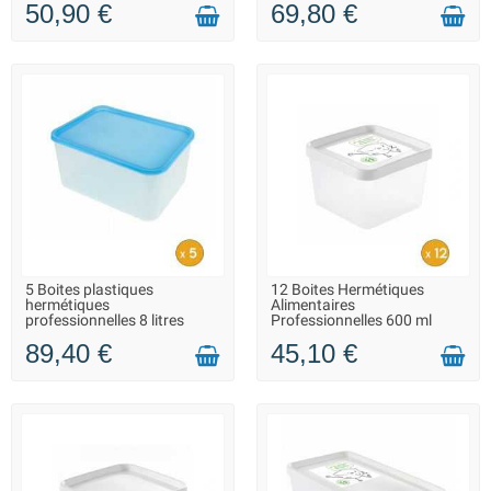
50,90 €
69,80 €
5 Boites plastiques
12 Boites Hermétiques
EN STOCK - REPRISE DES
EN STOCK - REPRISE DES
hermétiques
Alimentaires
EXPÉDITIONS À PARTIR DU 20
EXPÉDITIONS À PARTIR DU 20
professionnelles 8 litres
Professionnelles 600 ml
AOÛT
AOÛT
89,40 €
45,10 €