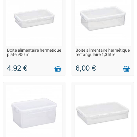
Boite alimentaire hermétique
Boite alimentaire hermétique
LIVRAISON 2 À 3 JOURS
LIVRAISON 2 À 3 JOURS
plate 900 ml
rectangulaire 1,3 litre
4,92 €
6,00 €