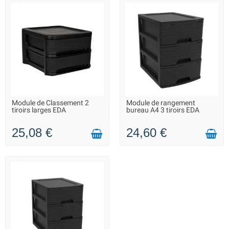
Module de Classement 2
Module de rangement
LIVRAISON 2 À 3 JOURS
EN STOCK DANS 7 JOURS -
tiroirs larges EDA
bureau A4 3 tiroirs EDA
VOUS POUVEZ COMMANDER
25,08 €
24,60 €