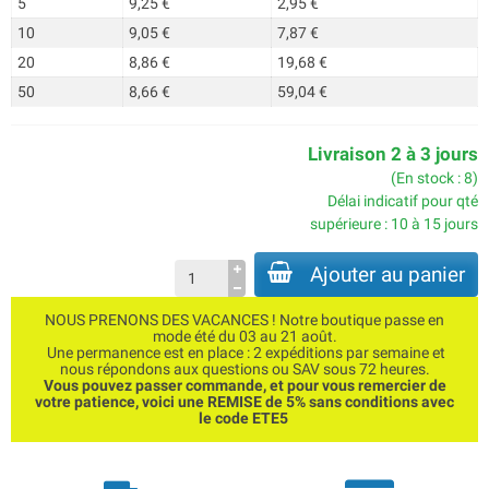
5
9,25 €
2,95 €
10
9,05 €
7,87 €
20
8,86 €
19,68 €
50
8,66 €
59,04 €
Livraison 2 à 3 jours
(En stock : 8)
Délai indicatif pour qté
supérieure : 10 à 15 jours
Ajouter au panier
NOUS PRENONS DES VACANCES ! Notre boutique passe en
mode été du 03 au 21 août.
Une permanence est en place : 2 expéditions par semaine et
nous répondons aux questions ou SAV sous 72 heures.
Vous pouvez passer commande, et pour vous remercier de
votre patience, voici une REMISE de 5% sans conditions avec
le code ETE5