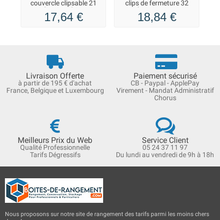
couvercle clipsable 21
clips de fermeture 32
litres Probox
litres ProBox
pr
17,64 €
18,84 €
Livraison Offerte
Paiement sécurisé
à partir de 195 € d'achat
CB - Paypal - ApplePay
France, Belgique et Luxembourg
Virement - Mandat Administratif
Chorus
Meilleurs Prix du Web
Service Client
Qualité Professionnelle
05 24 37 11 97
Tarifs Dégressifs
Du lundi au vendredi de 9h à 18h
Nous proposons sur notre site de rangement des tarifs parmi les moins chers