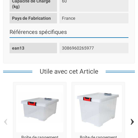
Capacité de Charge
60
(kg)
Pays de Fabrication
France
Références spécifiques
ean13
3086960265977
Utile avec cet Article
‹
›
Boîte de rangement
Boîte de rangement