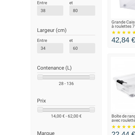
Entre
et
Grande Cais
LIVRAISO
à roulettes 7
Largeur (cm)
42,84 
Entre
et
Contenance (L)
28 - 136
Prix
14,00 € - 62,00 €
Boîte de ran
LIVRAISO
avec roulette
22,44 
Marque