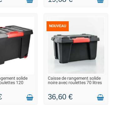
NOUVEAU
ngement solide
Caisse de rangement solide
ON 2 À 3 JOURS
LIVRAISON 2 À 3 JOURS
roulettes 120
noire avec roulettes 70 litres
€
36,60 €