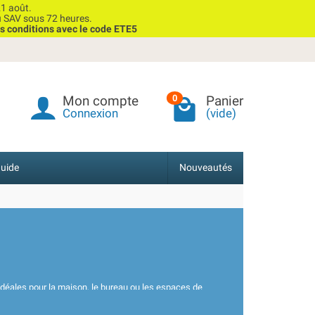
1 août.
u SAV sous 72 heures.
s conditions avec le code ETE5
Mon compte
Panier
0
Connexion
(vide)
uide
Nouveautés
Idéales pour la maison, le bureau ou les espaces de