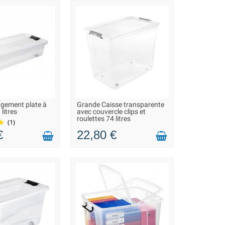
re à 60 L.
cé pour une meilleure stabilité.
mmables ou des dossiers.
ngement plate à
Grande Caisse transparente
ON 2 À 3 JOURS
LIVRAISON 2 À 3 JOURS
litres
avec couvercle clips et
roulettes 74 litres
(1)
€
22,80 €