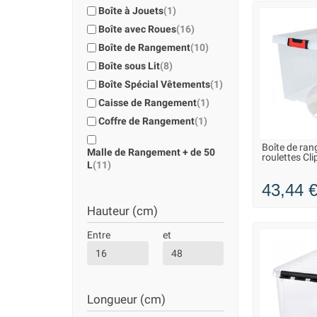
FAQ – Bien choisir sa boîte de rangemen
Boîte à Jouets
(1)
Quelle taille choisir pour ma boîte à roulettes ?
Boîte avec Roues
(16)
Pour les petits espaces, optez pour un modèle de 20 à
Boîte de Rangement
(10)
Les roulettes sont-elles amovibles ?
Boîte sous Lit
(8)
Oui, sur certains modèles, les roulettes peuvent être 
Boîte Spécial Vêtements
(1)
Ces boîtes conviennent-elles à un usage profession
Absolument. Les
boîtes à roulettes
sont utilisées da
Caisse de Rangement
(1)
Coffre de Rangement
(1)
Boîte de ran
LIVRAISO
Malle de Rangement + de 50
roulettes Cli
L
(11)
43,44 
Hauteur (cm)
Entre
et
Longueur (cm)