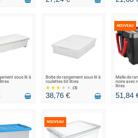
NOUVEAU
gement sous lit à
Boîte de rangement sous lit à
Malle de ra
N 2 À 3 JOURS
LIVRAISON 2 À 3 JOURS
LIVRAIS
litres
roulettes 60 litres
noire avec 
litres
(3)
€
38,76 €
51,84 
NOUVEAU