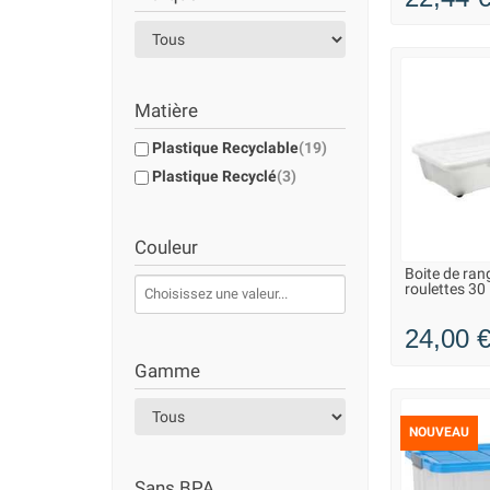
Matière
Plastique Recyclable
(19)
Plastique Recyclé
(3)
Couleur
Boite de ran
LIVRAISO
roulettes 30 
24,00 
Gamme
NOUVEAU
Sans BPA