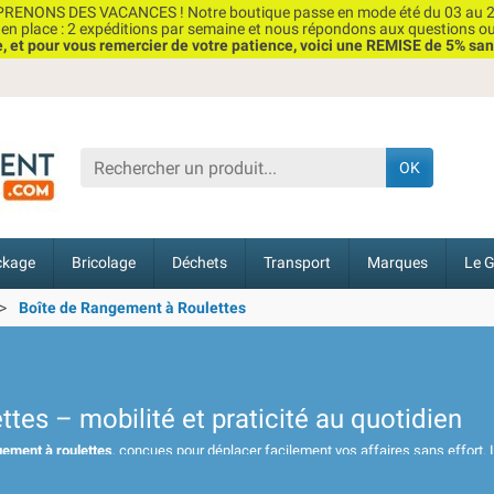
RENONS DES VACANCES ! Notre boutique passe en mode été du 03 au 2
n place : 2 expéditions par semaine et nous répondons aux questions o
et pour vous remercier de votre patience, voici une REMISE de 5% san
OK
ckage
Bricolage
Déchets
Transport
Marques
Le G
Boîte de Rangement à Roulettes
tes – mobilité et praticité au quotidien
gement à roulettes
, conçues pour déplacer facilement vos affaires sans effort. 
r, transporter et accéder à vos objets en toute simplicité.