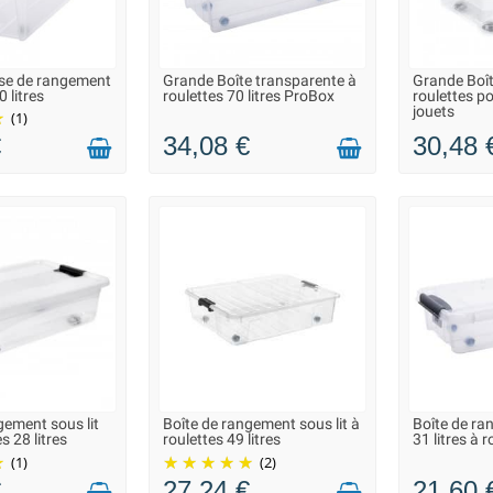
se de rangement
Grande Boîte transparente à
Grande Boît
N 2 À 3 JOURS
LIVRAISON 2 À 3 JOURS
LIVRAIS
0 litres
roulettes 70 litres ProBox
roulettes po
jouets
(1)
€
34,08 €
30,48 
gement sous lit
Boîte de rangement sous lit à
Boîte de ra
N 2 À 3 JOURS
LIVRAISON 2 À 3 JOURS
LIVRAIS
s 28 litres
roulettes 49 litres
31 litres à 
(1)
(2)
€
27,24 €
21,60 