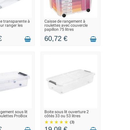
e transparente à
Caisse de rangement à
ON 2 À 3 JOURS
LIVRAISON 2 À 3 JOURS
ur ranger les
roulettes avec couvercle
papillon 75 litres
€
60,72 €
ngement sous lit
Boite sous lit ouverture 2
ON 2 À 3 JOURS
LIVRAISON 2 À 3 JOURS
roulettes ProBox
côtés 33 ou 53 litres
(3)
€
19,08 €