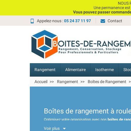
Choisissez une valeur...
NOUS P
Une permanence est e
Vous pouvez passer commande, 
Appelez-nous :
05 24 37 11 97
Contact
Rangement
Alimentaire
Isotherme
Sto
Accueil
Rangement
Boîtes de Rangement
Boîtes de rangement à roulet
Optimisez votre organisation avec nos
boîtes de ran
stockage, ces boîtes mobiles vous permettent de range
Voir plus