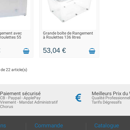
ngement avec
Grande boîte de Rangement
N 2 À 3 JOURS
LIVRAISON 2 À 3 JOURS
 roulettes 55
à Roulettes 136 litres
€
53,04 €
de 22 article(s)
Paiement sécurisé
Meilleurs Prix du
CB - Paypal - ApplePay
Qualité Professionnel
Virement - Mandat Administratif
Tarifs Dégressifs
Chorus
ons
Commande
Catalogue