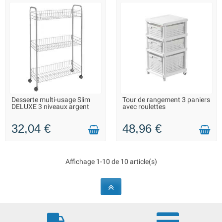
Desserte multi-usage Slim
Tour de rangement 3 paniers
LIVRAISON 2 À 3 JOURS
LIVRAISON 2 À 3 JOURS
DELUXE 3 niveaux argent
avec roulettes
32,04 €
48,96 €
Affichage 1-10 de 10 article(s)