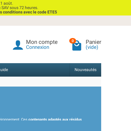
1 août.
u SAV sous 72 heures.
s conditions avec le code ETE5
Mon compte
Panier
0
Connexion
(vide)
uide
Nouveautés
environnement. Ces
contenants adaptés aux résidus
 Que vous viviez en appartement ou en maison, vous
nt conçus pour les espaces restreints.