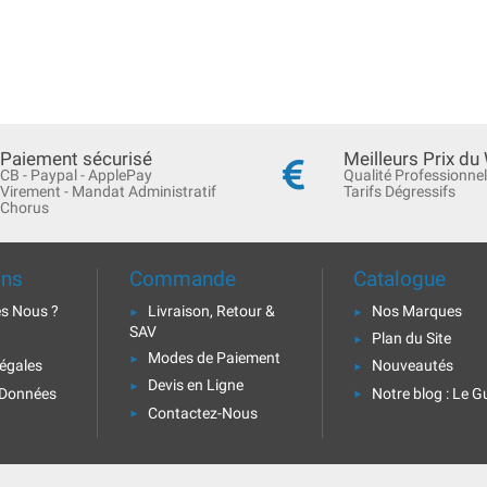
Paiement sécurisé
Meilleurs Prix du
CB - Paypal - ApplePay
Qualité Professionnel
Virement - Mandat Administratif
Tarifs Dégressifs
Chorus
ons
Commande
Catalogue
s Nous ?
Livraison, Retour &
Nos Marques
SAV
Plan du Site
Modes de Paiement
égales
Nouveautés
Devis en Ligne
 Données
Notre blog : Le G
Contactez-Nous