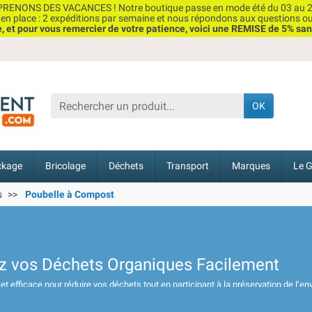
RENONS DES VACANCES ! Notre boutique passe en mode été du 03 au 2
n place : 2 expéditions par semaine et nous répondons aux questions o
et pour vous remercier de votre patience, voici une REMISE de 5% san
OK
ckage
Bricolage
Déchets
Transport
Marques
Le G
s
Poubelle à Compost
z vos Déchets Organiques Facilement
et efficace pour réduire vos déchets tout en participant à la préservation de l’
hets alimentaires en compost, une ressource précieuse pour enrichir les sols.
st pour cuisine
, des
poubelles anti-odeur
, et des modèles compacts spécialeme