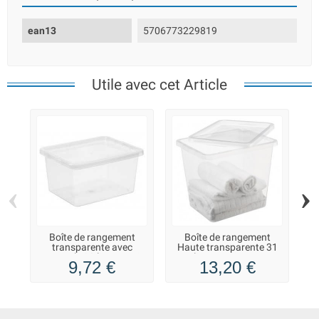
ean13
5706773229819
Utile avec cet Article
‹
›
Boîte de rangement
Boîte de rangement
transparente avec
Haute transparente 31
p
couvercle 20 litres Basic
litres Basic Box
9,72 €
13,20 €
Box