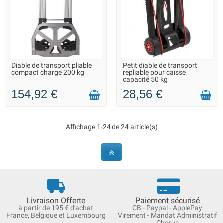
Diable de transport pliable
Petit diable de transport
LIVRAISON 2 À 3 JOURS
LIVRAISON 2 À 3 JOURS
compact charge 200 kg
repliable pour caisse
capacité 50 kg
154,92 €
28,56 €
Affichage 1-24 de 24 article(s)
Livraison Offerte
Paiement sécurisé
à partir de 195 € d'achat
CB - Paypal - ApplePay
France, Belgique et Luxembourg
Virement - Mandat Administratif
Chorus