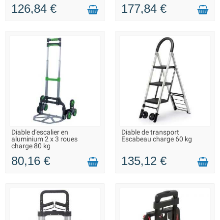
126,84 €
177,84 €
Diable d'escalier en
Diable de transport
LIVRAISON 2 À 3 JOURS
SUR COMMANDE - LIVRAISON
aluminium 2 x 3 roues
Escabeau charge 60 kg
SOUS 10 JOURS
charge 80 kg
80,16 €
135,12 €