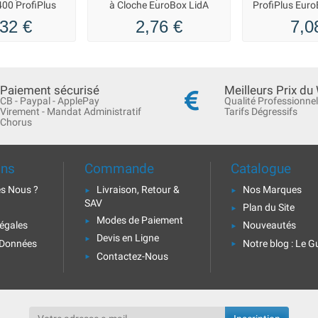
00 ProfiPlus
à Cloche EuroBox LidA
ProfiPlus Euro
32 €
2,76 €
7,0
Paiement sécurisé
Meilleurs Prix du
CB - Paypal - ApplePay
Qualité Professionnel
Virement - Mandat Administratif
Tarifs Dégressifs
Chorus
ons
Commande
Catalogue
s Nous ?
Livraison, Retour &
Nos Marques
SAV
Plan du Site
Modes de Paiement
égales
Nouveautés
Devis en Ligne
 Données
Notre blog : Le G
Contactez-Nous