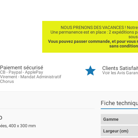
NOUS PRENONS DES VACANCES ! Notre bo
Une permanence est en place : 2 expéditions 
sous
Vous pouvez passer commande, et pour vous r
sans conditio
Paiement sécurisé
Clients Satisfai
CB - Paypal - ApplePay
Voir les Avis Garan
Virement - Mandat Administratif
Chorus
Fiche techniq
o
Gamme
mées, 400 x 300 mm
Largeur (cm)