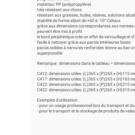
matériau: PP (polypropylène)
très résistant aux chocs
résistant aux graisses, huiles, résines, solutions alcal
stabilité de forme allant de +60 à -10° Celsius
grâce aux dimensions correspondantes aux normes e
peuvent être mis à profit
le bord périphérique crée un effet de verrouillage et 
facile à nettoyer grâce aux parois intérieures lisses
parois solides à nervures renforcées donne au bac un
superposable
Remarque : dimensions dans le tableau = dimensions
C412: dimensions utiles: (L)365 x (P)265 x (H)115 
C417: dimensions utiles: (L)365 x (P)265 x (H)165 
C422: dimensions utiles: (L)365 x (P)265 x (H)215 
C432: dimensions utiles: (L)365 x (P)265 x (H)315 
Exemples d'utilisation:
- pour un usage professionnel lors du transport et 
- pour le transport et le stockage de produits de vale