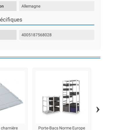
on
Allemagne
écifiques
4005187568028
›
 charnière
Porte-Bacs Norme Europe
Porte-Bacs No