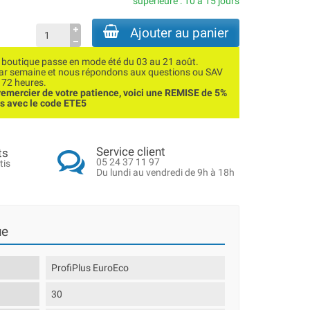
supérieure : 10 à 15 jours
Ajouter au panier
utique passe en mode été du 03 au 21 août.
par semaine et nous répondons aux questions ou SAV
 72 heures.
emercier de votre patience, voici une REMISE de 5%
ns avec le code ETE5
Service client
ts
05 24 37 11 97
tis
Du lundi au vendredi de 9h à 18h
ue
ProfiPlus EuroEco
30