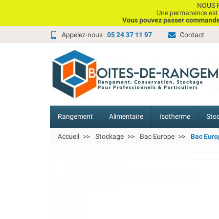
NOUS P
Une permanence est e
Vous pouvez passer commande, 
Appelez-nous :
05 24 37 11 97
Contact
Rangement
Alimentaire
Isotherme
Sto
Accueil
Stockage
Bac Europe
Bac Euro