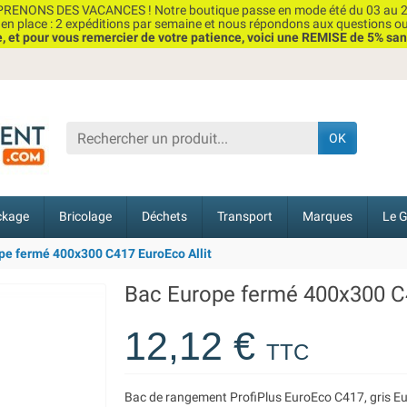
RENONS DES VACANCES ! Notre boutique passe en mode été du 03 au 2
n place : 2 expéditions par semaine et nous répondons aux questions o
et pour vous remercier de votre patience, voici une REMISE de 5% san
OK
ckage
Bricolage
Déchets
Transport
Marques
Le G
pe fermé 400x300 C417 EuroEco Allit
Bac Europe fermé 400x300 C4
12,12 €
TTC
Bac de rangement ProfiPlus EuroEco C417, gris Eu