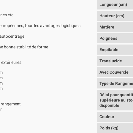
Longueur (cm)
ines etc.
Hauteur (cm)
uropéennes, tous les avantages logistiques
Matière
d'autocentrage
Poignées
e bonne stabilité de forme
Empilable
Translucide
 extérieures
Avec Couvercle
mm
mm
mm
Type de Rangeme
mm
Délai pour quanti
supérieure au sto
du rangement
disponible
ur
Couleur
Poids (kg)