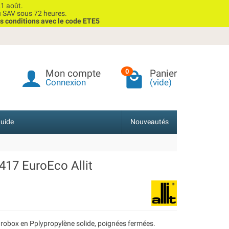
1 août.
u SAV sous 72 heures.
s conditions avec le code ETE5
Mon compte
Panier
0
Connexion
(vide)
uide
Nouveautés
17 EuroEco Allit
robox en Pplypropylène solide, poignées fermées.