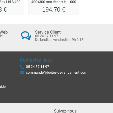
Box Lid S 400
400x300 mm départ H. 1000
400x300 mm dép
mm
mm
8 €
194,70 €
254,9
 Web
Service Client
le
05 24 37 11 97
Du lundi au vendredi de 9h à 18h
Contactez-nous
05 24 37 11 97
commande@boites-de-rangement.com
uide
Suivez-nous