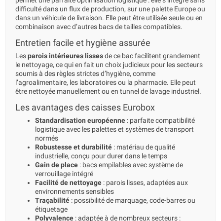
permet une parfaite optimisation logistique : elle s’intègre sans
difficulté dans un flux de production, sur une palette Europe ou
dans un véhicule de livraison. Elle peut être utilisée seule ou en
combinaison avec d’autres bacs de tailles compatibles.
Entretien facile et hygiène assurée
Les
parois intérieures lisses
de ce bac facilitent grandement
le nettoyage, ce qui en fait un choix judicieux pour les secteurs
soumis à des règles strictes d’hygiène, comme
l’agroalimentaire, les laboratoires ou la pharmacie. Elle peut
être nettoyée manuellement ou en tunnel de lavage industriel.
Les avantages des caisses Eurobox
Standardisation européenne
: parfaite compatibilité
logistique avec les palettes et systèmes de transport
normés
Robustesse et durabilité
: matériau de qualité
industrielle, conçu pour durer dans le temps
Gain de place
: bacs empilables avec système de
verrouillage intégré
Facilité de nettoyage
: parois lisses, adaptées aux
environnements sensibles
Traçabilité
: possibilité de marquage, code-barres ou
étiquetage
Polyvalence
: adaptée à de nombreux secteurs :