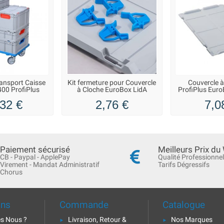
ransport Caisse
Kit fermeture pour Couvercle
Couvercle à
00 ProfiPlus
à Cloche EuroBox LidA
ProfiPlus Euro
32 €
2,76 €
7,0
Paiement sécurisé
Meilleurs Prix du
CB - Paypal - ApplePay
Qualité Professionnel
Virement - Mandat Administratif
Tarifs Dégressifs
Chorus
ons
Commande
Catalogue
s Nous ?
Livraison, Retour &
Nos Marques