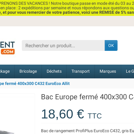
RENONS DES VACANCES ! Notre boutique passe en mode été du 03 au 2
n place : 2 expéditions par semaine et nous répondons aux questions o
et pour vous remercier de votre patience, voici une REMISE de 5% san
OK
ckage
Bricolage
Déchets
Transport
Marques
Le G
pe fermé 400x300 C432 EuroEco Allit
Bac Europe fermé 400x300 C4
18,60 €
TTC
Bac de rangement ProfiPlus EuroEco C432, gris Eu