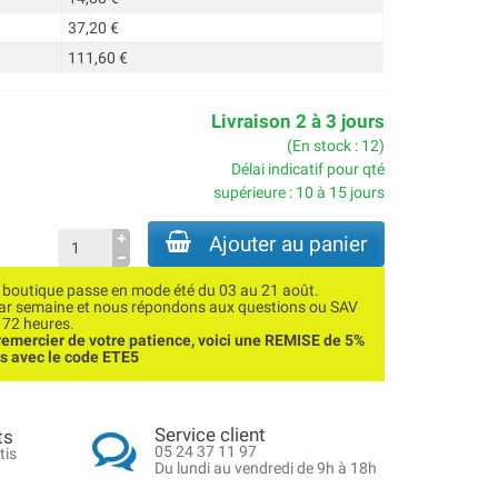
37,20 €
111,60 €
Livraison 2 à 3 jours
(En stock : 12)
Délai indicatif pour qté
supérieure : 10 à 15 jours
Ajouter au panier
utique passe en mode été du 03 au 21 août.
par semaine et nous répondons aux questions ou SAV
 72 heures.
emercier de votre patience, voici une REMISE de 5%
ns avec le code ETE5
Service client
ts
05 24 37 11 97
tis
Du lundi au vendredi de 9h à 18h