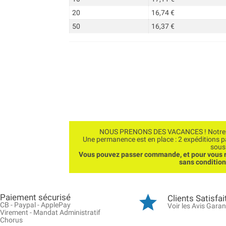
20
16,74 €
50
16,37 €
NOUS PRENONS DES VACANCES ! Notre bo
Une permanence est en place : 2 expéditions 
sous
Vous pouvez passer commande, et pour vous r
sans conditio
Paiement sécurisé
Clients Satisfai
CB - Paypal - ApplePay
Voir les Avis Garan
Virement - Mandat Administratif
Chorus