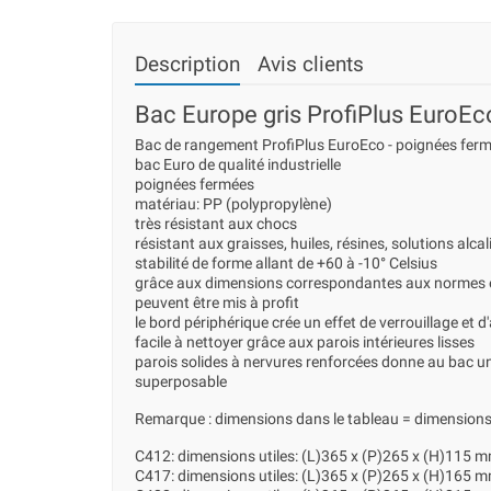
Description
Avis clients
Bac Europe gris ProfiPlus EuroE
Bac de rangement ProfiPlus EuroEco - poignées fer
bac Euro de qualité industrielle
poignées fermées
matériau: PP (polypropylène)
très résistant aux chocs
résistant aux graisses, huiles, résines, solutions alcal
stabilité de forme allant de +60 à -10° Celsius
grâce aux dimensions correspondantes aux normes e
peuvent être mis à profit
le bord périphérique crée un effet de verrouillage et 
facile à nettoyer grâce aux parois intérieures lisses
parois solides à nervures renforcées donne au bac un
superposable
Remarque : dimensions dans le tableau = dimensions
C412: dimensions utiles: (L)365 x (P)265 x (H)115 
C417: dimensions utiles: (L)365 x (P)265 x (H)165 