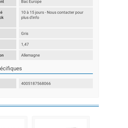
nt
Bac Europe
té
10 à 15 jours - Nous contacter pour
ck
plus d'info
Gris
1,47
on
Allemagne
écifiques
4005187568066