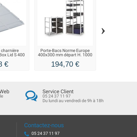
›
 charnière
Porte-Bacs Norme Europe
Porte-Bacs No
Box Lid S 400
400x300 mm départ H. 1000
400x300 mm dép
mm
mm
8 €
194,70 €
254,9
 Web
Service Client
le
05 24 37 11 97
Du lundi au vendredi de 9h à 18h
Contactez-nous
05 24 37 11 97