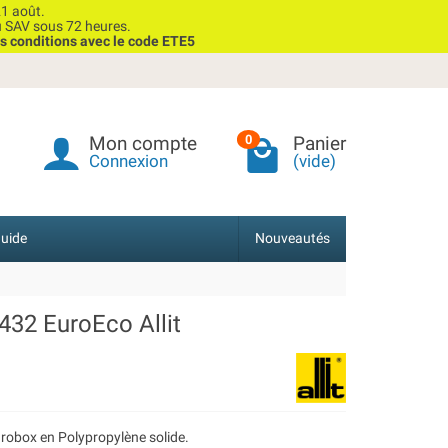
1 août.
u SAV sous 72 heures.
s conditions avec le code ETE5
Mon compte
Panier
0
Connexion
(vide)
uide
Nouveautés
32 EuroEco Allit
robox en Polypropylène solide.