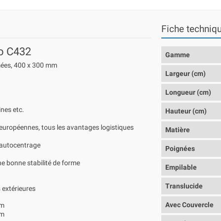
Fiche techniq
co C432
Gamme
mées, 400 x 300 mm
Largeur (cm)
Longueur (cm)
ines etc.
Hauteur (cm)
uropéennes, tous les avantages logistiques
Matière
d'autocentrage
Poignées
e bonne stabilité de forme
Empilable
Translucide
 extérieures
Avec Couvercle
mm
mm