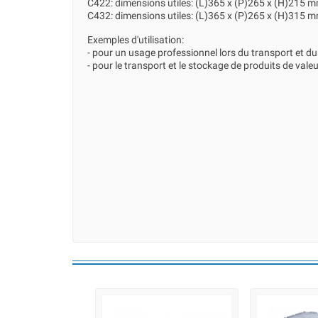
C422: dimensions utiles: (L)365 x (P)265 x (H)215 
C432: dimensions utiles: (L)365 x (P)265 x (H)315 
Exemples d'utilisation:
- pour un usage professionnel lors du transport et 
- pour le transport et le stockage de produits de vale