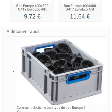
Bac Europe 400x300
Bac Europe 400x300
C
O412 EuroEco Allit
O417 EuroEco Allit
p
9,72 €
11,64 €
À découvrir aussi
Comment choisir le bon type de bac Europe ?