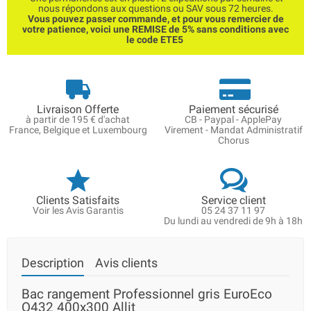
nous répondons aux questions ou SAV sous 72 heures.
Vous pouvez passer commande, et pour vous remercier de
votre patience, voici une REMISE de 5% sans conditions avec
le code ETE5
Livraison Offerte
Paiement sécurisé
à partir de 195 € d'achat
CB - Paypal - ApplePay
France, Belgique et Luxembourg
Virement - Mandat Administratif
Chorus
Clients Satisfaits
Service client
Voir les Avis Garantis
05 24 37 11 97
Du lundi au vendredi de 9h à 18h
Description
Avis clients
Bac rangement Professionnel gris EuroEco
O432 400x300 Allit