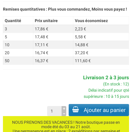
Remises quantitatives : Plus vous commandez, Moins vous payez !
Quantité
Prix unitaire
Vous économisez
3
17,86 €
2,23 €
5
17,48 €
5,58 €
10
17,11 €
14,88 €
20
16,74 €
37,20 €
50
16,37 €
111,60 €
Livraison 2 à 3 jours
(En stock : 12)
Délai indicatif pour qté
supérieure : 10 à 15 jours
Ajouter au panier
NOUS PRENONS DES VACANCES ! Notre boutique passe en
mode été du 03 au 21 août.
Une permanence est en place : 2 expéditions par semaine et