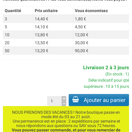
Quantité
Prix unitaire
Vous économisez
3
14,40 €
1,80 €
5
14,10 €
4,50 €
10
13,80 €
12,00 €
20
13,50 €
30,00 €
50
13,20 €
90,00 €
Livraison 2 à 3 jours
(En stock : 1)
Délai indicatif pour qté
supérieure : 10 à 15 jours
Ajouter au panier
NOUS PRENONS DES VACANCES ! Notre boutique passe en
mode été du 03 au 21 août.
Une permanence est en place : 2 expéditions par semaine et
nous répondons aux questions ou SAV sous 72 heures.
Vous pouvez passer commande, et pour vous remercier de