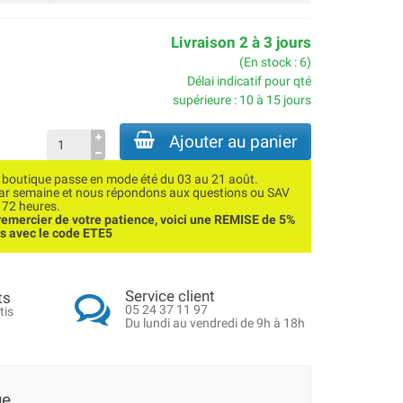
Livraison 2 à 3 jours
(En stock : 6)
Délai indicatif pour qté
supérieure : 10 à 15 jours
Ajouter au panier
utique passe en mode été du 03 au 21 août.
par semaine et nous répondons aux questions ou SAV
 72 heures.
emercier de votre patience, voici une REMISE de 5%
ns avec le code ETE5
Service client
ts
05 24 37 11 97
tis
Du lundi au vendredi de 9h à 18h
ue