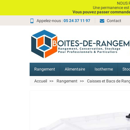
NOUS P
Une permanence est e
Vous pouvez passer commande, 
Appelez-nous :
05 24 37 11 97
Contact
Rangement
Alimentaire
Isotherme
Sto
Accueil
Rangement
Caisses et Bacs de Ra