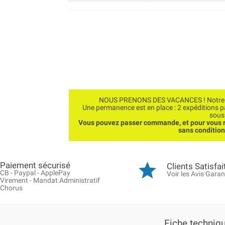
NOUS PRENONS DES VACANCES ! Notre bo
Une permanence est en place : 2 expéditions 
sous
Vous pouvez passer commande, et pour vous r
sans conditio
Paiement sécurisé
Clients Satisfai
CB - Paypal - ApplePay
Voir les Avis Garan
Virement - Mandat Administratif
Chorus
Fiche techniq