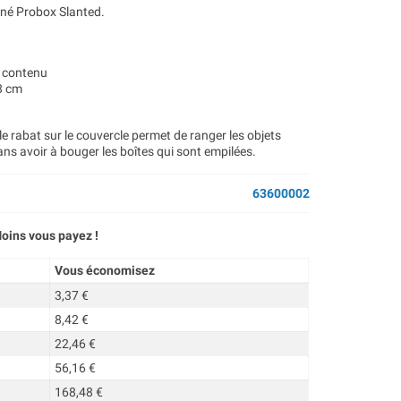
iné Probox Slanted.
e contenu
,8 cm
 le rabat sur le couvercle permet de ranger les objets
ans avoir à bouger les boîtes qui sont empilées.
63600002
oins vous payez !
Vous économisez
3,37 €
8,42 €
22,46 €
56,16 €
168,48 €