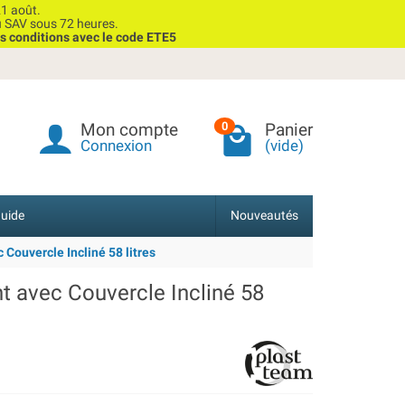
1 août.
u SAV sous 72 heures.
s conditions avec le code ETE5
Mon compte
Panier
0
Connexion
(vide)
uide
Nouveautés
Couvercle Incliné 58 litres
t avec Couvercle Incliné 58