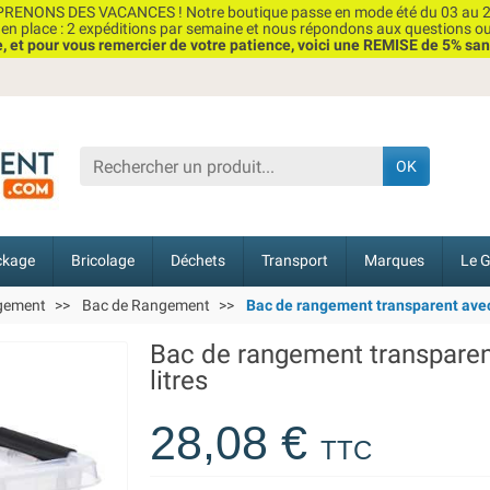
RENONS DES VACANCES ! Notre boutique passe en mode été du 03 au 2
n place : 2 expéditions par semaine et nous répondons aux questions o
et pour vous remercier de votre patience, voici une REMISE de 5% san
OK
ckage
Bricolage
Déchets
Transport
Marques
Le G
ngement
Bac de Rangement
Bac de rangement transparent avec 
Bac de rangement transparen
litres
28,08 €
TTC