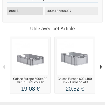
ean13
4005187568097
Utile avec cet Article
‹
›
Caisse Europe 600x400
Caisse Europe 600x400
C
O617 EuroEco Allit
O622 EuroEco Allit
19,08 €
20,52 €