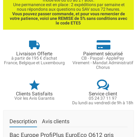
mode été du 03 au 21 août.
Une permanence est en place : 2 expéditions par semaine et
nous répondons aux questions ou SAV sous 72 heures.
Vous pouvez passer commande, et pour vous remercier de
votre patience, voici une REMISE de 5% sans conditions avec
le code ETE5
Livraison Offerte
Paiement sécurisé
à partir de 195 € d'achat
CB - Paypal - ApplePay
France, Belgique et Luxembourg
Virement - Mandat Administratif
Chorus
Clients Satisfaits
Service client
Voir les Avis Garantis
05 24 37 11 97
Du lundi au vendredi de 9h à 18h
Description
Avis clients
Bac Europe ProfiPlus EuroEco O612 gris