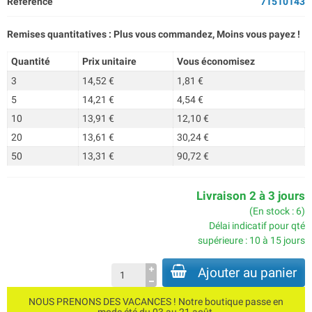
Référence
71510143
Remises quantitatives : Plus vous commandez, Moins vous payez !
Quantité
Prix unitaire
Vous économisez
3
14,52 €
1,81 €
5
14,21 €
4,54 €
10
13,91 €
12,10 €
20
13,61 €
30,24 €
50
13,31 €
90,72 €
Livraison 2 à 3 jours
(En stock : 6)
Délai indicatif pour qté
supérieure : 10 à 15 jours
Ajouter au panier
NOUS PRENONS DES VACANCES ! Notre boutique passe en