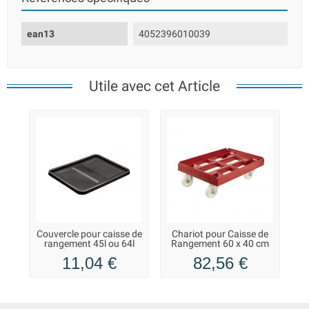
ean13
4052396010039
Utile avec cet Article
Couvercle pour caisse de
Chariot pour Caisse de
rangement 45l ou 64l
Rangement 60 x 40 cm
robert - Keeeper
Keeeper
11,04 €
82,56 €