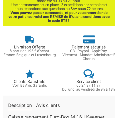
mode été du 03 au 21 août.
Une permanence est en place : 2 expéditions par semaine et
nous répondons aux questions ou SAV sous 72 heures.
Vous pouvez passer commande, et pour vous remercier de
votre patience, voici une REMISE de 5% sans conditions avec
le code ETE5
Livraison Offerte
Paiement sécurisé
à partir de 195 € d'achat
CB - Paypal - ApplePay
France, Belgique et Luxembourg
Virement - Mandat Administratif
Chorus
Clients Satisfaits
Service client
Voir les Avis Garantis
05 24 37 11 97
Du lundi au vendredi de 9h à 18h
Description
Avis clients
Caisse rangement Euro-Box M 16 l Keeeper