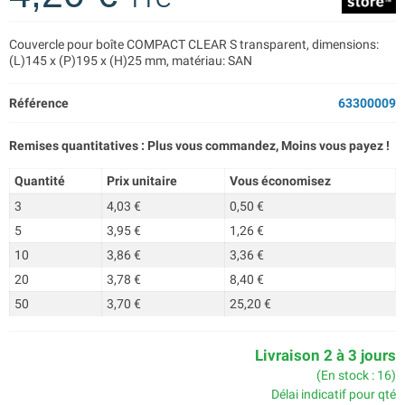
Couvercle pour boîte COMPACT CLEAR S transparent, dimensions:
(L)145 x (P)195 x (H)25 mm, matériau: SAN
Référence
63300009
Remises quantitatives : Plus vous commandez, Moins vous payez !
Quantité
Prix unitaire
Vous économisez
3
4,03 €
0,50 €
5
3,95 €
1,26 €
10
3,86 €
3,36 €
20
3,78 €
8,40 €
50
3,70 €
25,20 €
Livraison 2 à 3 jours
(En stock : 16)
Délai indicatif pour qté