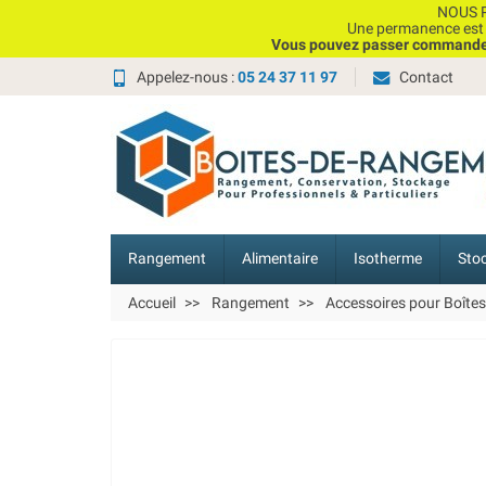
NOUS P
Une permanence est e
Vous pouvez passer commande, 
Appelez-nous :
05 24 37 11 97
Contact
Rangement
Alimentaire
Isotherme
Sto
Accueil
Rangement
Accessoires pour Boîte