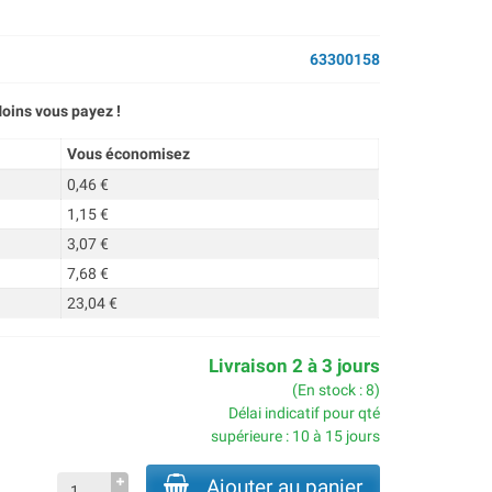
63300158
oins vous payez !
Vous économisez
0,46 €
1,15 €
3,07 €
7,68 €
23,04 €
Livraison 2 à 3 jours
(En stock : 8)
Délai indicatif pour qté
supérieure : 10 à 15 jours
Ajouter au panier