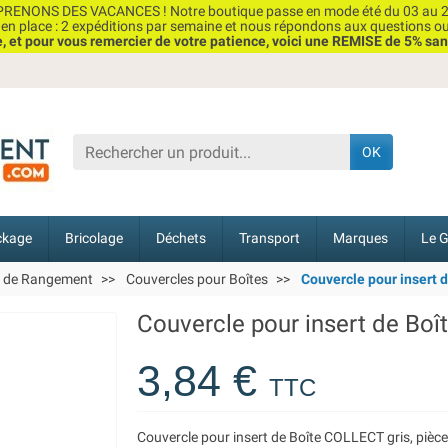
RENONS DES VACANCES ! Notre boutique passe en mode été du 03 au 2
n place : 2 expéditions par semaine et nous répondons aux questions o
et pour vous remercier de votre patience, voici une REMISE de 5% san
OK
ckage
Bricolage
Déchets
Transport
Marques
Le G
s de Rangement
Couvercles pour Boîtes
Couvercle pour insert d
Couvercle pour insert de Boî
3,84 €
TTC
Couvercle pour insert de Boîte COLLECT gris, pièc