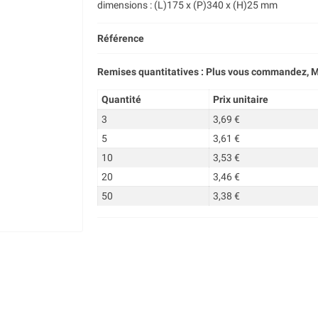
dimensions : (L)175 x (P)340 x (H)25 mm
Référence
Remises quantitatives : Plus vous commandez, M
Quantité
Prix unitaire
3
3,69 €
5
3,61 €
10
3,53 €
20
3,46 €
50
3,38 €