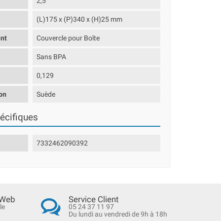
2,5
(L)175 x (P)340 x (H)25 mm
nt
Couvercle pour Boîte
Sans BPA
0,129
on
Suède
écifiques
7332462090392
 Web
Service Client
le
05 24 37 11 97
Du lundi au vendredi de 9h à 18h