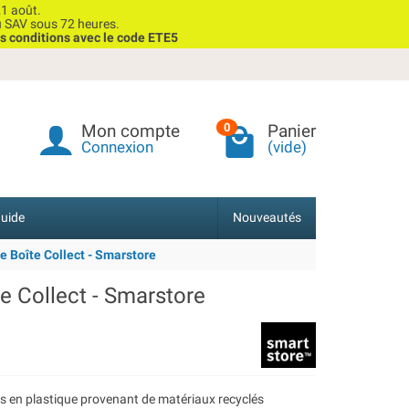
1 août.
u SAV sous 72 heures.
s conditions avec le code ETE5
Mon compte
Panier
0
Connexion
(vide)
uide
Nouveautés
e Boîte Collect - Smarstore
te Collect - Smarstore
es en plastique provenant de matériaux recyclés