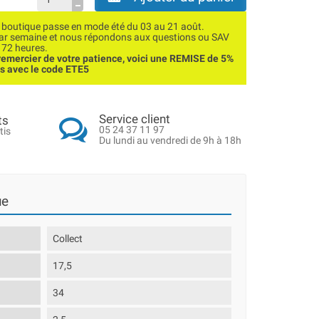
utique passe en mode été du 03 au 21 août.
par semaine et nous répondons aux questions ou SAV
 72 heures.
emercier de votre patience, voici une REMISE de 5%
ns avec le code ETE5
Service client
ts
05 24 37 11 97
tis
Du lundi au vendredi de 9h à 18h
ue
Collect
17,5
34