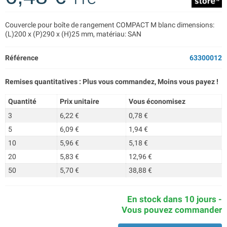
Couvercle pour boîte de rangement COMPACT M blanc dimensions:
(L)200 x (P)290 x (H)25 mm, matériau: SAN
Référence
63300012
Remises quantitatives : Plus vous commandez, Moins vous payez !
Quantité
Prix unitaire
Vous économisez
3
6,22 €
0,78 €
5
6,09 €
1,94 €
10
5,96 €
5,18 €
20
5,83 €
12,96 €
50
5,70 €
38,88 €
En stock dans 10 jours -
Vous pouvez commander