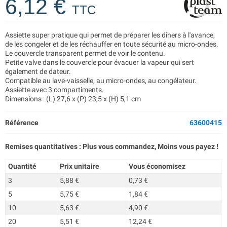
6,12 €
TTC
Assiette super pratique qui permet de préparer les dîners à l'avance,
de les congeler et de les réchauffer en toute sécurité au micro-ondes.
Le couvercle transparent permet de voir le contenu.
Petite valve dans le couvercle pour évacuer la vapeur qui sert
également de dateur.
Compatible au lave-vaisselle, au micro-ondes, au congélateur.
Assiette avec 3 compartiments.
Dimensions : (L) 27,6 x (P) 23,5 x (H) 5,1 cm
Référence
63600415
Remises quantitatives : Plus vous commandez, Moins vous payez !
Quantité
Prix unitaire
Vous économisez
3
5,88 €
0,73 €
5
5,75 €
1,84 €
10
5,63 €
4,90 €
20
5,51 €
12,24 €