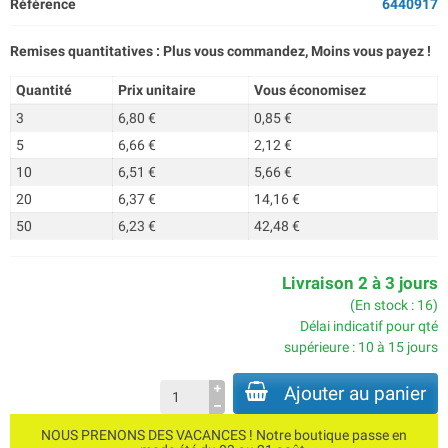
Référence
6440917
Remises quantitatives : Plus vous commandez, Moins vous payez !
Quantité
Prix unitaire
Vous économisez
3
6,80 €
0,85 €
5
6,66 €
2,12 €
10
6,51 €
5,66 €
20
6,37 €
14,16 €
50
6,23 €
42,48 €
Livraison 2 à 3 jours
(En stock : 16)
Délai indicatif pour qté
supérieure : 10 à 15 jours
Ajouter au panier
NOUS PRENONS DES VACANCES ! Notre boutique passe en