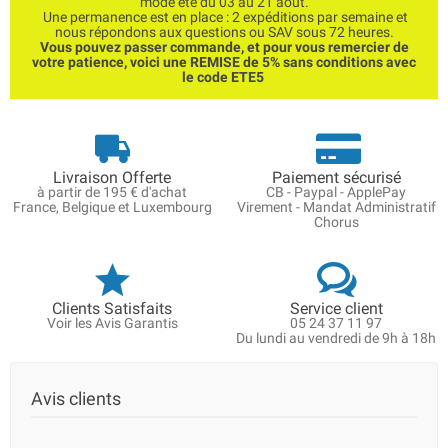
mode été du 03 au 21 août.
Une permanence est en place : 2 expéditions par semaine et
nous répondons aux questions ou SAV sous 72 heures.
Vous pouvez passer commande, et pour vous remercier de
votre patience, voici une REMISE de 5% sans conditions avec
le code ETE5
Livraison Offerte
Paiement sécurisé
à partir de 195 € d'achat
CB - Paypal - ApplePay
France, Belgique et Luxembourg
Virement - Mandat Administratif
Chorus
Clients Satisfaits
Service client
Voir les Avis Garantis
05 24 37 11 97
Du lundi au vendredi de 9h à 18h
Avis clients