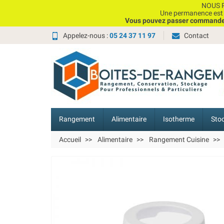
NOUS P
Une permanence est e
Vous pouvez passer commande, 
Appelez-nous :
05 24 37 11 97
Contact
Rangement
Alimentaire
Isotherme
Sto
Accueil
Alimentaire
Rangement Cuisine