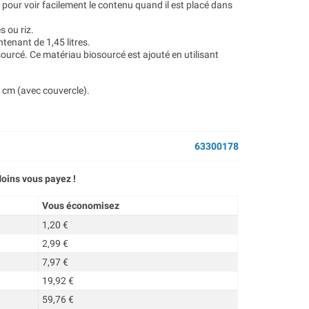
t pour voir facilement le contenu quand il est placé dans
s ou riz.
ntenant de 1,45 litres.
sourcé. Ce matériau biosourcé est ajouté en utilisant
 cm (avec couvercle).
63300178
oins vous payez !
Vous économisez
1,20 €
2,99 €
7,97 €
19,92 €
59,76 €