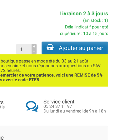
Livraison 2 à 3 jours
(En stock : 1)
Délai indicatif pour qté
supérieure : 10 à 15 jours
Ajouter au panier
utique passe en mode été du 03 au 21 août.
par semaine et nous répondons aux questions ou SAV
 72 heures.
emercier de votre patience, voici une REMISE de 5%
ns avec le code ETE5
Service client
ts
05 24 37 11 97
tis
Du lundi au vendredi de 9h à 18h
ue