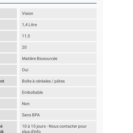
Vision
1,4 Litre
11,5
20
Matière Biosourcée
Oui
nt
Boîte à céréales / pâtes
Emboîtable
Non
Sans BPA
té
10 à 15 jours - Nous contacter pour
ck
plus d'info