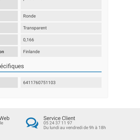
Ronde
Transparent
0,166
on
Finlande
écifiques
6411760751103
 Web
Service Client
le
05 24 37 11 97
Du lundi au vendredi de 9h à 18h