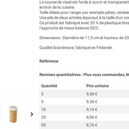
Le couvercle vissé est facile à ouvrir et transparen
le tiroir de la cuisine.
Taille idéale pour ranger par exemple pâtes, céréale
Une pile de deux articles équivaut à la taille d'un co
Ce produit est fabriqué avec 20 % de plastique bio
l’approche de mass balance ISCC.
Dimensions : Diamètre de 11,5 cm et hauteur de 20
Qualité Scandinave, fabriqué en Finlande.
Référence
Remises quantitatives : Plus vous commandez, M
Quantité
Prix unitaire
3
9,56 €
5
9,36 €
›
10
9,16 €
20
8,96 €
50
8,76 €