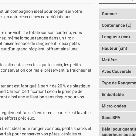
, est un compagnon idéal pour organiser votre
Gamme
esign astucieux et ses caractéristiques
Contenance (L)
re une visibilité totale sur son contenu, vous
Longueur (cm)
hez, même lorsque rangée dans un tiroir
imiser l'espace de rangement : deux petits
Hauteur (cm)
eur d'un grand récipient, offrant ainsi une
Matière
s aliments secs tels que les noix, les petits
 conservation optimale, préservant la fraîcheur et
Avec Couvercle
Type de Rangeme
tenant est fabriqué à partir de 20 % de plastique
and Carbon Certification) selon le principe de
Emboîtable
nt ainsi une utilisation sans risque pour vos
Micro-ondes
également facile à entretenir, car elle est lavable
Sans BPA
es efforts précieux.
5 L est idéal pour ranger vos noix, petits snacks et
Délai pour quanti
 parfait pour conserver vos pâtes, céréales et
supérieure au sto