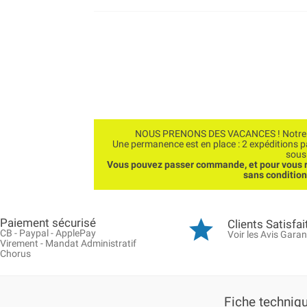
NOUS PRENONS DES VACANCES ! Notre bo
Une permanence est en place : 2 expéditions 
sous
Vous pouvez passer commande, et pour vous r
sans conditio
Paiement sécurisé
Clients Satisfai
CB - Paypal - ApplePay
Voir les Avis Garan
Virement - Mandat Administratif
Chorus
Fiche techniq