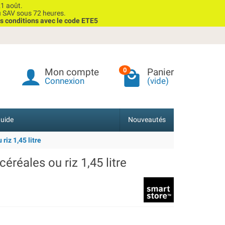
1 août.
u SAV sous 72 heures.
s conditions avec le code ETE5
Mon compte
Panier
0
Connexion
(vide)
uide
Nouveautés
riz 1,45 litre
éréales ou riz 1,45 litre