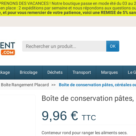
RENONS DES VACANCES ! Notre boutique passe en mode été du 03 au 2
n place : 2 expéditions par semaine et nous répondons aux questions o
et pour vous remercier de votre patience, voici une REMISE de 5% san
OK
ckage
Bricolage
Déchets
Transport
Marques
Le G
Boîte Rangement Placard
Boîte de conservation pâtes, céréales ou 
Boîte de conservation pâtes, c
9,96 €
TTC
Conteneur rond pour ranger les aliments secs.