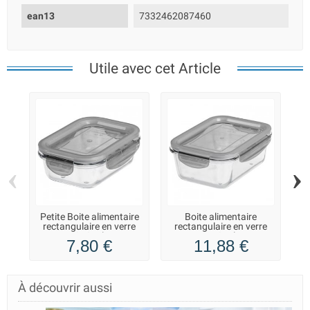
ean13
7332462087460
Utile avec cet Article
‹
›
Petite Boite alimentaire
Boite alimentaire
Gr
rectangulaire en verre
rectangulaire en verre
re
250 ml
750 ml
7,80 €
11,88 €
À découvrir aussi