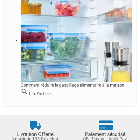
Comment réduire le gaspillage alimentaire à la maison
search
Lire l'article
Livraison Offerte
Paiement sécurisé
à partir de 195 € d'achat
CB - Paypal - ApplePay