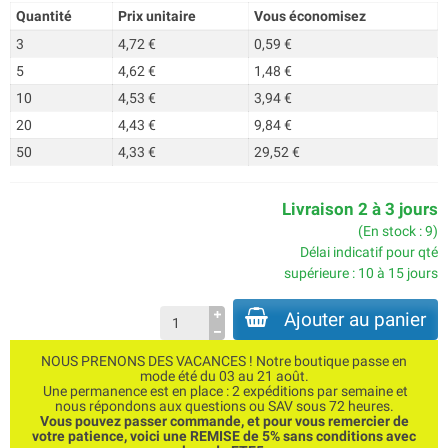
Quantité
Prix unitaire
Vous économisez
3
4,72 €
0,59 €
5
4,62 €
1,48 €
10
4,53 €
3,94 €
20
4,43 €
9,84 €
50
4,33 €
29,52 €
Livraison 2 à 3 jours
(En stock : 9)
Délai indicatif pour qté
supérieure : 10 à 15 jours
Ajouter au panier
NOUS PRENONS DES VACANCES ! Notre boutique passe en
mode été du 03 au 21 août.
Une permanence est en place : 2 expéditions par semaine et
nous répondons aux questions ou SAV sous 72 heures.
Vous pouvez passer commande, et pour vous remercier de
votre patience, voici une REMISE de 5% sans conditions avec