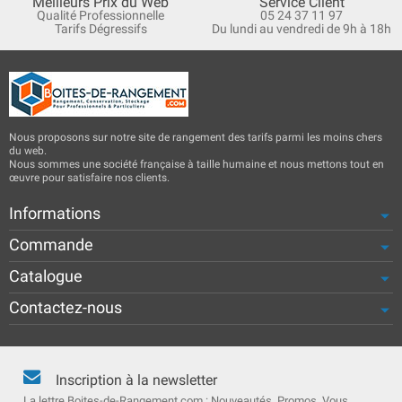
Meilleurs Prix du Web
Service Client
Qualité Professionnelle
05 24 37 11 97
Tarifs Dégressifs
Du lundi au vendredi de 9h à 18h
Nous proposons sur notre site de rangement des tarifs parmi les moins chers
du web.
Nous sommes une société française à taille humaine et nous mettons tout en
œuvre pour satisfaire nos clients.
Informations
Commande
Catalogue
Contactez-nous
Inscription à la newsletter
La lettre Boites-de-Rangement.com : Nouveautés, Promos. Vous